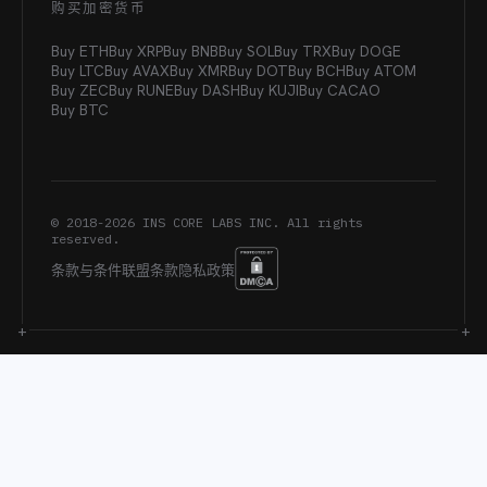
购买加密货币
Buy ETH
Buy XRP
Buy BNB
Buy SOL
Buy TRX
Buy DOGE
Buy LTC
Buy AVAX
Buy XMR
Buy DOT
Buy BCH
Buy ATOM
Buy ZEC
Buy RUNE
Buy DASH
Buy KUJI
Buy CACAO
Buy BTC
© 2018-
2026
INS CORE LABS INC. All rights
reserved.
条款与条件
联盟条款
隐私政策