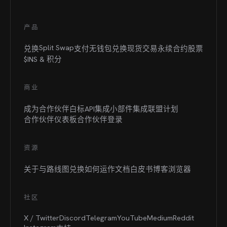
产品
Split Swap
兑换
支付
无钱包兑换
现货交易
永续合约
股票
$INS &
积分
商业
成为合作伙伴
白标
API集成
小部件集成
联盟计划
合作伙伴仪表板
合作伙伴登录
资源
关于与路线图
兑换如何运作
文档
白皮书
博客
浏览器
社区
X / Twitter
Discord
Telegram
YouTube
Medium
Reddit