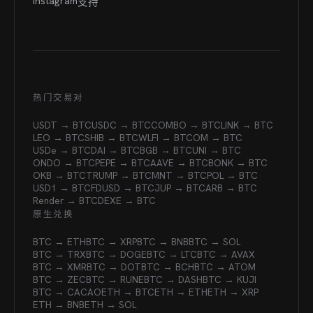
Instagram
支持
热门交易对
USDT → BTC
USDC → BTC
COMBO → BTC
LINK → BTC
LEO → BTC
SHIB → BTC
WLFI → BTC
OM → BTC
USDe → BTC
DAI → BTC
BGB → BTC
UNI → BTC
ONDO → BTC
PEPE → BTC
AAVE → BTC
BONK → BTC
OKB → BTC
TRUMP → BTC
MNT → BTC
POL → BTC
USD1 → BTC
FDUSD → BTC
JUP → BTC
ARB → BTC
Render → BTC
DEXE → BTC
原生兑换
BTC → ETH
BTC → XRP
BTC → BNB
BTC → SOL
BTC → TRX
BTC → DOGE
BTC → LTC
BTC → AVAX
BTC → XMR
BTC → DOT
BTC → BCH
BTC → ATOM
BTC → ZEC
BTC → RUNE
BTC → DASH
BTC → KUJI
BTC → CACAO
ETH → BTC
ETH → ETH
ETH → XRP
ETH → BNB
ETH → SOL