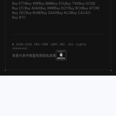
Buy ETH
Buy XRP
Buy BNB
Buy SOL
Buy TRX
Buy DOGE
Buy LTC
Buy AVAX
Buy XMR
Buy DOT
Buy BCH
Buy ATOM
Buy ZEC
Buy RUNE
Buy DASH
Buy KUJI
Buy CACAO
Buy BTC
© 2018-
2026
INS CORE LABS INC. All rights
reserved.
条款与条件
联盟条款
隐私政策