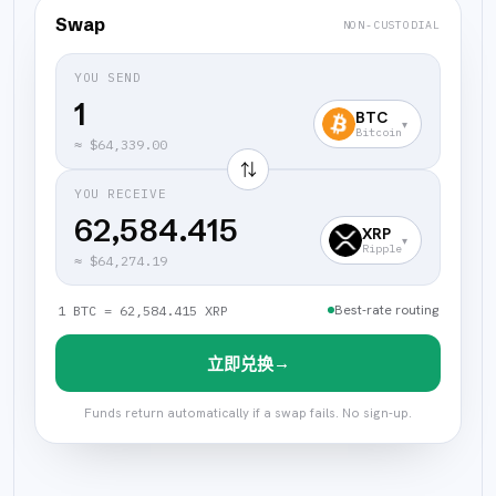
Swap
NON-CUSTODIAL
YOU SEND
BTC
▾
Bitcoin
≈
$64,339.00
⇅
YOU RECEIVE
62,584.415
XRP
▾
Ripple
≈
$64,274.19
Best-rate routing
1 BTC = 62,584.415 XRP
→
立即兑换
Funds return automatically if a swap fails. No sign-up.