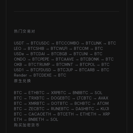
热门交易对
USDT → BTC
USDC → BTC
COMBO → BTC
LINK → BTC
LEO → BTC
SHIB → BTC
WLFI → BTC
OM → BTC
USDe → BTC
DAI → BTC
BGB → BTC
UNI → BTC
ONDO → BTC
PEPE → BTC
AAVE → BTC
BONK → BTC
OKB → BTC
TRUMP → BTC
MNT → BTC
POL → BTC
USD1 → BTC
FDUSD → BTC
JUP → BTC
ARB → BTC
Render → BTC
DEXE → BTC
原生兑换
BTC → ETH
BTC → XRP
BTC → BNB
BTC → SOL
BTC → TRX
BTC → DOGE
BTC → LTC
BTC → AVAX
BTC → XMR
BTC → DOT
BTC → BCH
BTC → ATOM
BTC → ZEC
BTC → RUNE
BTC → DASH
BTC → KUJI
BTC → CACAO
ETH → BTC
ETH → ETH
ETH → XRP
ETH → BNB
ETH → SOL
购买加密货币