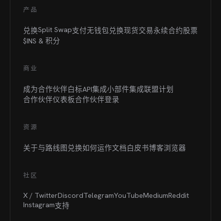
产品
Split Swap
兑换
支付
无钱包兑换
现货交易
永续合约
股票
$INS &
积分
商业
成为合作伙伴
白标
API集成
小部件集成
联盟计划
合作伙伴仪表板
合作伙伴登录
资源
关于与路线图
兑换如何运作
文档
白皮书
博客
浏览器
社区
X / Twitter
Discord
Telegram
YouTube
Medium
Reddit
Instagram
支持