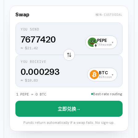
Swap
NON-CUSTODIAL
YOU SEND
PEPE
▾
Ethereum
≈
$21.42
⇅
YOU RECEIVE
0.000293
BTC
▾
Bitcoin
≈
$18.83
Best-rate routing
1 PEPE = 0 BTC
→
立即兑换
Funds return automatically if a swap fails. No sign-up.