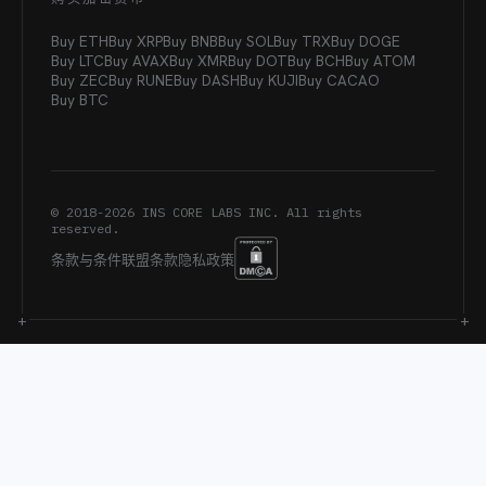
Buy ETH
Buy XRP
Buy BNB
Buy SOL
Buy TRX
Buy DOGE
Buy LTC
Buy AVAX
Buy XMR
Buy DOT
Buy BCH
Buy ATOM
Buy ZEC
Buy RUNE
Buy DASH
Buy KUJI
Buy CACAO
Buy BTC
© 2018-
2026
INS CORE LABS INC. All rights
reserved.
条款与条件
联盟条款
隐私政策