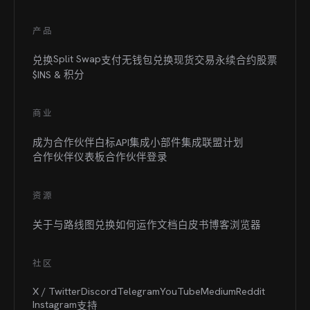
产品
Split Swap
兑换
支付
无钱包兑换
现货交易
永续合约
股票
$INS &
积分
商业
成为合作伙伴
白标
API集成
小部件集成
联盟计划
合作伙伴仪表板
合作伙伴登录
资源
关于与路线图
兑换如何运作
文档
白皮书
博客
浏览器
社区
X / Twitter
Discord
Telegram
YouTube
Medium
Reddit
Instagram
支持