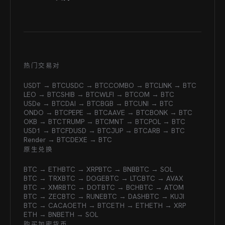
热门交易对
USDT → BTC
USDC → BTC
COMBO → BTC
LINK → BTC
LEO → BTC
SHIB → BTC
WLFI → BTC
OM → BTC
USDe → BTC
DAI → BTC
BGB → BTC
UNI → BTC
ONDO → BTC
PEPE → BTC
AAVE → BTC
BONK → BTC
OKB → BTC
TRUMP → BTC
MNT → BTC
POL → BTC
USD1 → BTC
FDUSD → BTC
JUP → BTC
ARB → BTC
Render → BTC
DEXE → BTC
原生兑换
BTC → ETH
BTC → XRP
BTC → BNB
BTC → SOL
BTC → TRX
BTC → DOGE
BTC → LTC
BTC → AVAX
BTC → XMR
BTC → DOT
BTC → BCH
BTC → ATOM
BTC → ZEC
BTC → RUNE
BTC → DASH
BTC → KUJI
BTC → CACAO
ETH → BTC
ETH → ETH
ETH → XRP
ETH → BNB
ETH → SOL
购买加密货币