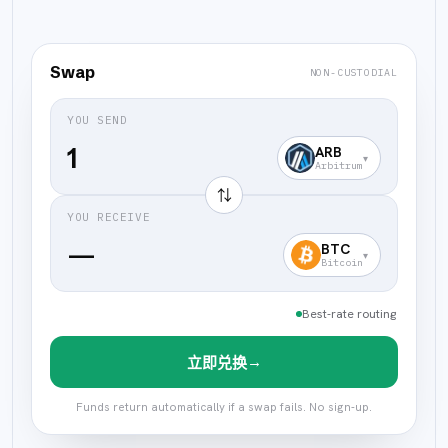
Swap
NON-CUSTODIAL
YOU SEND
ARB
▾
Arbitrum
⇅
YOU RECEIVE
—
BTC
▾
Bitcoin
Best-rate routing
→
立即兑换
Funds return automatically if a swap fails. No sign-up.