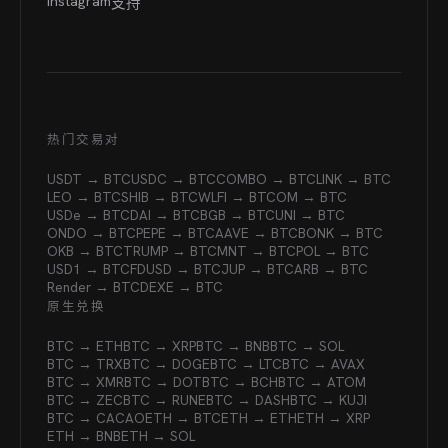
Instagram
支持
热门交易对
USDT → BTC
USDC → BTC
COMBO → BTC
LINK → BTC
LEO → BTC
SHIB → BTC
WLFI → BTC
OM → BTC
USDe → BTC
DAI → BTC
BGB → BTC
UNI → BTC
ONDO → BTC
PEPE → BTC
AAVE → BTC
BONK → BTC
OKB → BTC
TRUMP → BTC
MNT → BTC
POL → BTC
USD1 → BTC
FDUSD → BTC
JUP → BTC
ARB → BTC
Render → BTC
DEXE → BTC
原生兑换
BTC → ETH
BTC → XRP
BTC → BNB
BTC → SOL
BTC → TRX
BTC → DOGE
BTC → LTC
BTC → AVAX
BTC → XMR
BTC → DOT
BTC → BCH
BTC → ATOM
BTC → ZEC
BTC → RUNE
BTC → DASH
BTC → KUJI
BTC → CACAO
ETH → BTC
ETH → ETH
ETH → XRP
ETH → BNB
ETH → SOL