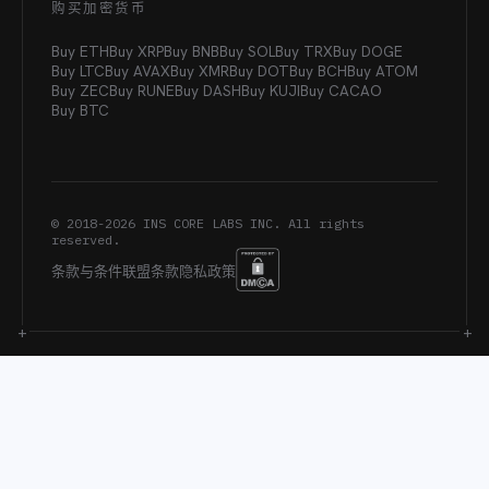
购买加密货币
Buy ETH
Buy XRP
Buy BNB
Buy SOL
Buy TRX
Buy DOGE
Buy LTC
Buy AVAX
Buy XMR
Buy DOT
Buy BCH
Buy ATOM
Buy ZEC
Buy RUNE
Buy DASH
Buy KUJI
Buy CACAO
Buy BTC
© 2018-
2026
INS CORE LABS INC. All rights
reserved.
条款与条件
联盟条款
隐私政策