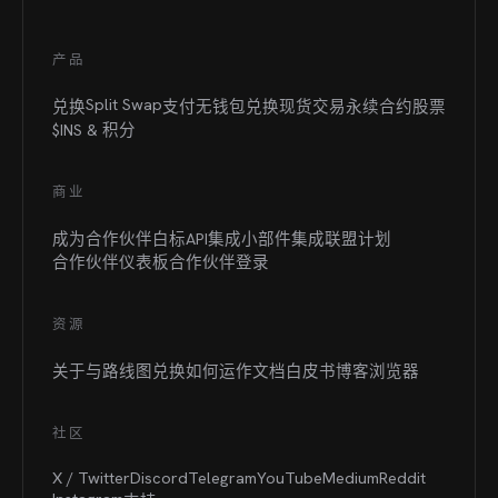
产品
Split Swap
兑换
支付
无钱包兑换
现货交易
永续合约
股票
$INS &
积分
商业
成为合作伙伴
白标
API集成
小部件集成
联盟计划
合作伙伴仪表板
合作伙伴登录
资源
关于与路线图
兑换如何运作
文档
白皮书
博客
浏览器
社区
X / Twitter
Discord
Telegram
YouTube
Medium
Reddit