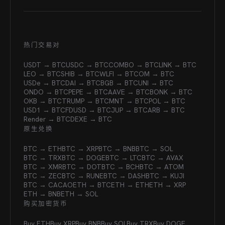
热门交易对
USDT → BTC
USDC → BTC
COMBO → BTC
LINK → BTC
LEO → BTC
SHIB → BTC
WLFI → BTC
OM → BTC
USDe → BTC
DAI → BTC
BGB → BTC
UNI → BTC
ONDO → BTC
PEPE → BTC
AAVE → BTC
BONK → BTC
OKB → BTC
TRUMP → BTC
MNT → BTC
POL → BTC
USD1 → BTC
FDUSD → BTC
JUP → BTC
ARB → BTC
Render → BTC
DEXE → BTC
原生兑换
BTC → ETH
BTC → XRP
BTC → BNB
BTC → SOL
BTC → TRX
BTC → DOGE
BTC → LTC
BTC → AVAX
BTC → XMR
BTC → DOT
BTC → BCH
BTC → ATOM
BTC → ZEC
BTC → RUNE
BTC → DASH
BTC → KUJI
BTC → CACAO
ETH → BTC
ETH → ETH
ETH → XRP
ETH → BNB
ETH → SOL
购买加密货币
Buy ETH
Buy XRP
Buy BNB
Buy SOL
Buy TRX
Buy DOGE