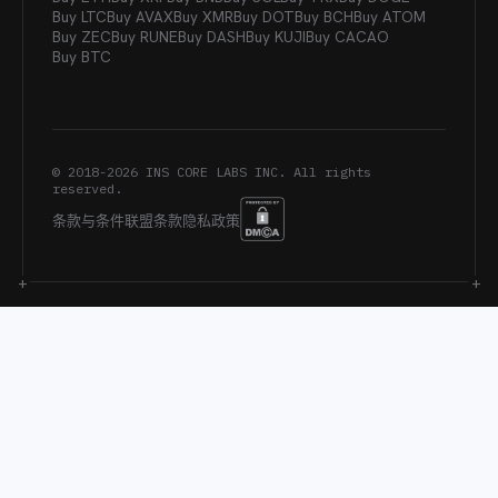
Buy LTC
Buy AVAX
Buy XMR
Buy DOT
Buy BCH
Buy ATOM
Buy ZEC
Buy RUNE
Buy DASH
Buy KUJI
Buy CACAO
Buy BTC
© 2018-
2026
INS CORE LABS INC. All rights
reserved.
条款与条件
联盟条款
隐私政策