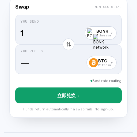
Swap
NON-CUSTODIAL
YOU SEND
BONK
▾
Ethereum
⇅
YOU RECEIVE
—
BTC
▾
Bitcoin
Best-rate routing
→
立即兑换
Funds return automatically if a swap fails. No sign-up.