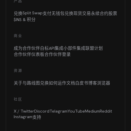
产品
Split Swap
兑换
支付
无钱包兑换
现货交易
永续合约
股票
$INS &
积分
商业
成为合作伙伴
白标
API集成
小部件集成
联盟计划
合作伙伴仪表板
合作伙伴登录
资源
关于与路线图
兑换如何运作
文档
白皮书
博客
浏览器
社区
X / Twitter
Discord
Telegram
YouTube
Medium
Reddit
Instagram
支持