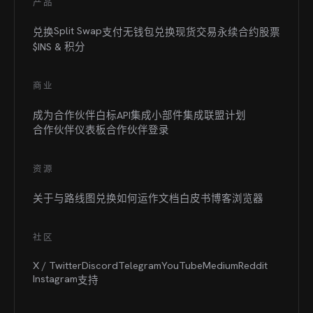
产品
Split Swap
兑换
支付
无钱包兑换
现货交易
永续合约
股票
$INS &
积分
商业
成为合作伙伴
白标
API集成
小部件集成
联盟计划
合作伙伴仪表板
合作伙伴登录
资源
关于与路线图
兑换如何运作
文档
白皮书
博客
浏览器
社区
X / Twitter
Discord
Telegram
YouTube
Medium
Reddit
Instagram
支持