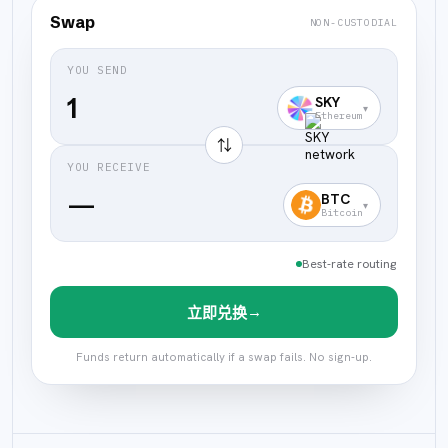
Swap
NON-CUSTODIAL
YOU SEND
SKY
▾
Ethereum
⇅
YOU RECEIVE
—
BTC
▾
Bitcoin
Best-rate routing
→
立即兑换
Funds return automatically if a swap fails. No sign-up.