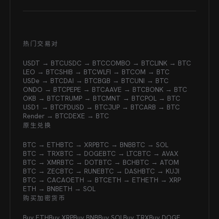
热门交易对
USDT → BTC
USDC → BTC
COMBO → BTC
LINK → BTC
LEO → BTC
SHIB → BTC
WLFI → BTC
OM → BTC
USDe → BTC
DAI → BTC
BGB → BTC
UNI → BTC
ONDO → BTC
PEPE → BTC
AAVE → BTC
BONK → BTC
OKB → BTC
TRUMP → BTC
MNT → BTC
POL → BTC
USD1 → BTC
FDUSD → BTC
JUP → BTC
ARB → BTC
Render → BTC
DEXE → BTC
原生兑换
BTC → ETH
BTC → XRP
BTC → BNB
BTC → SOL
BTC → TRX
BTC → DOGE
BTC → LTC
BTC → AVAX
BTC → XMR
BTC → DOT
BTC → BCH
BTC → ATOM
BTC → ZEC
BTC → RUNE
BTC → DASH
BTC → KUJI
BTC → CACAO
ETH → BTC
ETH → ETH
ETH → XRP
ETH → BNB
ETH → SOL
购买加密货币
Buy ETH
Buy XRP
Buy BNB
Buy SOL
Buy TRX
Buy DOGE