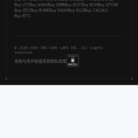
Buy LTC
Buy AVAX
Buy XMR
Buy DOT
Buy BCH
Buy ATOM
Buy ZEC
Buy RUNE
Buy DASH
Buy KUJI
Buy CACAO
Buy BTC
© 2018-
2026
INS CORE LABS INC. All rights
reserved.
条款与条件
联盟条款
隐私政策