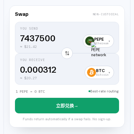
Swap
NON-CUSTODIAL
YOU SEND
PEPE
▾
Ethereum
≈
$21.42
⇅
YOU RECEIVE
0.000312
BTC
▾
Bitcoin
≈
$20.27
Best-rate routing
1 PEPE = 0 BTC
→
立即兑换
Funds return automatically if a swap fails. No sign-up.