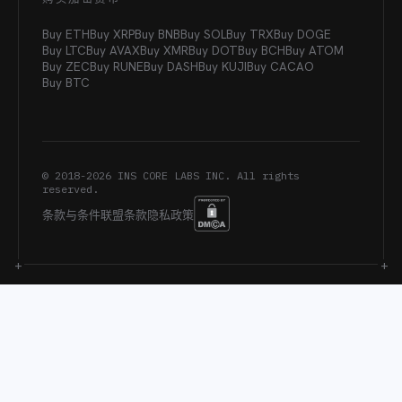
Buy ETH
Buy XRP
Buy BNB
Buy SOL
Buy TRX
Buy DOGE
Buy LTC
Buy AVAX
Buy XMR
Buy DOT
Buy BCH
Buy ATOM
Buy ZEC
Buy RUNE
Buy DASH
Buy KUJI
Buy CACAO
Buy BTC
© 2018-
2026
INS CORE LABS INC. All rights
reserved.
条款与条件
联盟条款
隐私政策