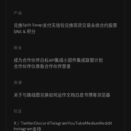
产品
Split Swap
兑换
支付
无钱包兑换
现货交易
永续合约
股票
$INS &
积分
商业
成为合作伙伴
白标
API集成
小部件集成
联盟计划
合作伙伴仪表板
合作伙伴登录
资源
关于与路线图
兑换如何运作
文档
白皮书
博客
浏览器
社区
X / Twitter
Discord
Telegram
YouTube
Medium
Reddit
Instagram
支持