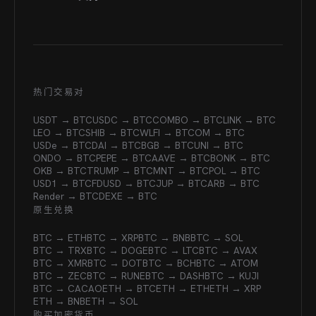
热门交易对
USDT → BTC
USDC → BTC
COMBO → BTC
LINK → BTC
LEO → BTC
SHIB → BTC
WLFI → BTC
OM → BTC
USDe → BTC
DAI → BTC
BGB → BTC
UNI → BTC
ONDO → BTC
PEPE → BTC
AAVE → BTC
BONK → BTC
OKB → BTC
TRUMP → BTC
MNT → BTC
POL → BTC
USD1 → BTC
FDUSD → BTC
JUP → BTC
ARB → BTC
Render → BTC
DEXE → BTC
原生兑换
BTC → ETH
BTC → XRP
BTC → BNB
BTC → SOL
BTC → TRX
BTC → DOGE
BTC → LTC
BTC → AVAX
BTC → XMR
BTC → DOT
BTC → BCH
BTC → ATOM
BTC → ZEC
BTC → RUNE
BTC → DASH
BTC → KUJI
BTC → CACAO
ETH → BTC
ETH → ETH
ETH → XRP
ETH → BNB
ETH → SOL
购买加密货币