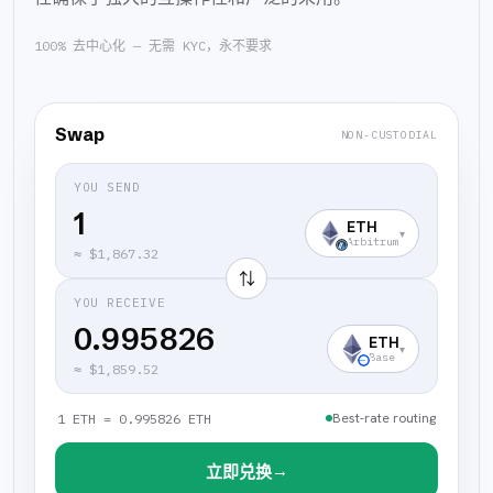
100% 去中心化 — 无需 KYC，永不要求
Swap
NON-CUSTODIAL
YOU SEND
ETH
▾
Arbitrum
≈
$1,867.32
⇅
YOU RECEIVE
0.995826
ETH
▾
Base
≈
$1,859.52
Best-rate routing
1 ETH = 0.995826 ETH
→
立即兑换