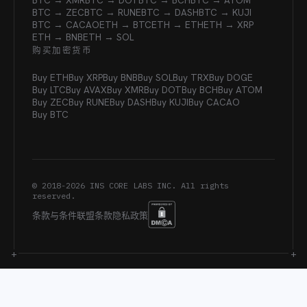
BTC → XMR
BTC → DOT
BTC → BCH
BTC → ATOM
BTC → ZEC
BTC → RUNE
BTC → DASH
BTC → KUJI
BTC → CACAO
ETH → BTC
ETH → ETH
ETH → XRP
ETH → BNB
ETH → SOL
购买加密货币
Buy ETH
Buy XRP
Buy BNB
Buy SOL
Buy TRX
Buy DOGE
Buy LTC
Buy AVAX
Buy XMR
Buy DOT
Buy BCH
Buy ATOM
Buy ZEC
Buy RUNE
Buy DASH
Buy KUJI
Buy CACAO
Buy BTC
© 2018-
2026
INS CORE LABS INC. All rights
reserved.
条款与条件
联盟条款
隐私政策