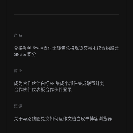
产品
Split Swap
兑换
支付
无钱包兑换
现货交易
永续合约
股票
$INS &
积分
商业
成为合作伙伴
白标
API集成
小部件集成
联盟计划
合作伙伴仪表板
合作伙伴登录
资源
关于与路线图
兑换如何运作
文档
白皮书
博客
浏览器