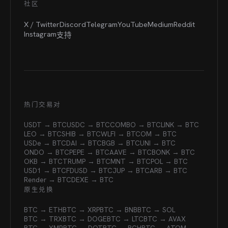
社区
X / Twitter
Discord
Telegram
YouTube
Medium
Reddit
Instagram
支持
热门交易对
USDT → BTC
USDC → BTC
COMBO → BTC
LINK → BTC
LEO → BTC
SHIB → BTC
WLFI → BTC
OM → BTC
USDe → BTC
DAI → BTC
BGB → BTC
UNI → BTC
ONDO → BTC
PEPE → BTC
AAVE → BTC
BONK → BTC
OKB → BTC
TRUMP → BTC
MNT → BTC
POL → BTC
USD1 → BTC
FDUSD → BTC
JUP → BTC
ARB → BTC
Render → BTC
DEXE → BTC
原生兑换
BTC → ETH
BTC → XRP
BTC → BNB
BTC → SOL
BTC → TRX
BTC → DOGE
BTC → LTC
BTC → AVAX