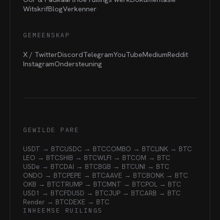
Witskrif
Blog
Verkenner
GEMEENSKAP
X / Twitter
Discord
Telegram
YouTube
Medium
Reddit
Instagram
Ondersteuning
GEWILDE PARE
USDT → BTC
USDC → BTC
COMBO → BTC
LINK → BTC
LEO → BTC
SHIB → BTC
WLFI → BTC
OM → BTC
USDe → BTC
DAI → BTC
BGB → BTC
UNI → BTC
ONDO → BTC
PEPE → BTC
AAVE → BTC
BONK → BTC
OKB → BTC
TRUMP → BTC
MNT → BTC
POL → BTC
USD1 → BTC
FDUSD → BTC
JUP → BTC
ARB → BTC
Render → BTC
DEXE → BTC
INHEEMSE RUILINGS