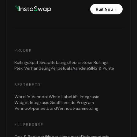
Ruil Nou
→
PRODUK
Ruilings
Split Swap
Betalings
Beursielose Ruilings
Plek Verhandeling
Perpetuals
Aandele
$INS &
Punte
BESIGHEID
Word 'n Vennoot
White Label
API Integrasie
Widget Integrasie
Geaffilieerde Program
Vennoot-paneelbord
Vennoot-aanmelding
HULPBRONNE
Oor & Padkaart
Hoe ruilings werk
Dokumentasie