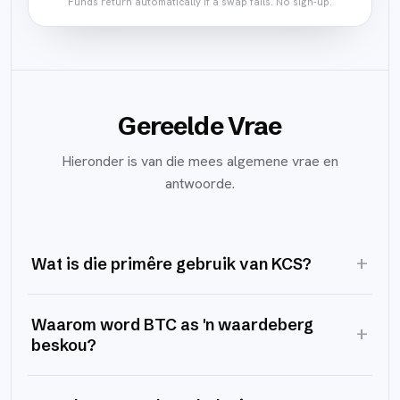
Funds return automatically if a swap fails. No sign-up.
Gereelde Vrae
Hieronder is van die mees algemene vrae en
antwoorde.
+
Wat is die primêre gebruik van KCS?
Waarom word BTC as 'n waardeberg
+
beskou?