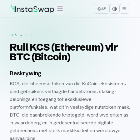
AF
KCS
→
BTC
Ruil KCS (Ethereum) vir
BTC (Bitcoin)
Beskrywing
KCS, die inheemse token van die KuCoin-ekosisteem,
bied gebruikers verlaagde handelsfooie, staking-
belonings en toegang tot eksklusiewe
platformfunksies, wat dit 'n veelsydige nutstoken maak.
BTC, die baanbrekende kriptogeld, word wyd erken as
'n waardeberg en 'n gedesentraliseerde digitale
geldeenheid, met sterk marklikiditeit en wêreldwye
aanvaarding.