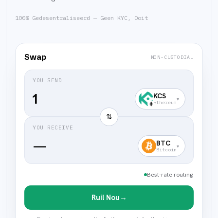
100% Gedesentraliseerd — Geen KYC, Ooit
Swap
NON-CUSTODIAL
YOU SEND
KCS
▾
Ethereum
⇅
YOU RECEIVE
—
BTC
▾
Bitcoin
Best-rate routing
Ruil Nou
→