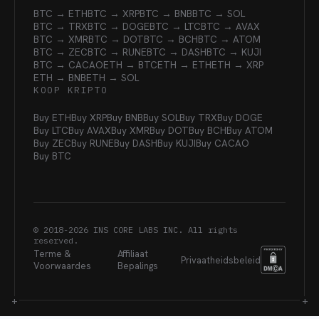
BTC → ETH
BTC → XRP
BTC → BNB
BTC → SOL
BTC → TRX
BTC → DOGE
BTC → LTC
BTC → AVAX
BTC → XMR
BTC → DOT
BTC → BCH
BTC → ATOM
BTC → ZEC
BTC → RUNE
BTC → DASH
BTC → KUJI
BTC → CACAO
ETH → BTC
ETH → ETH
ETH → XRP
ETH → BNB
ETH → SOL
KOOP KRIPTO
Buy ETH
Buy XRP
Buy BNB
Buy SOL
Buy TRX
Buy DOGE
Buy LTC
Buy AVAX
Buy XMR
Buy DOT
Buy BCH
Buy ATOM
Buy ZEC
Buy RUNE
Buy DASH
Buy KUJI
Buy CACAO
Buy BTC
© 2018-
2026
INS CORE LABS INC. All rights
reserved.
Terme &
Affiliaat
Privaatheidsbeleid
Voorwaardes
Bepalings