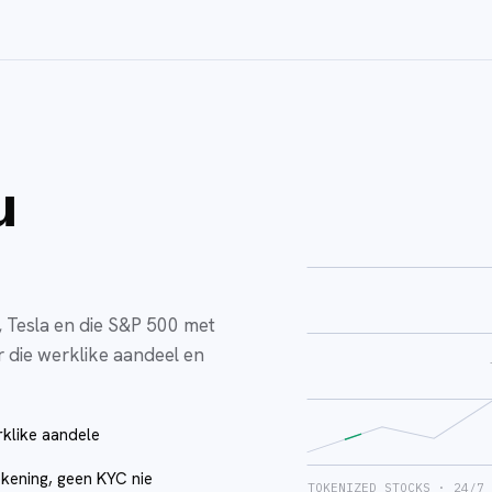
u
 Tesla en die S&P 500 met
r die werklike aandeel en
rklike aandele
kening, geen KYC nie
TOKENIZED STOCKS · 24/7