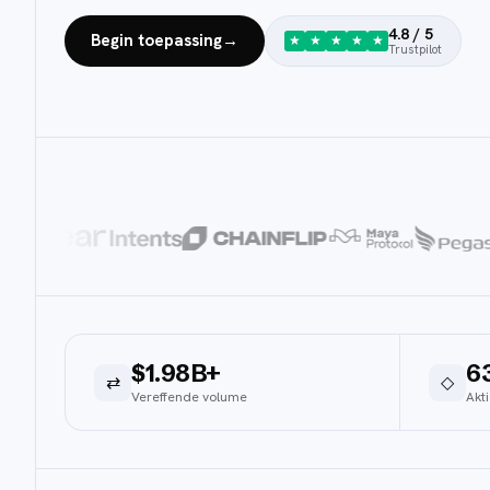
4.8
/ 5
Begin toepassing
→
★
★
★
★
★
Trustpilot
$1.98B+
6
⇄
◇
Vereffende volume
Akt