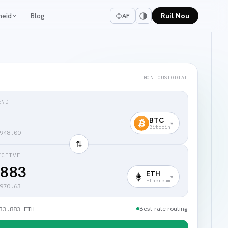
heid
Blog
Ruil Nou
AF
NON-CUSTODIAL
END
BTC
▾
Bitcoin
948.00
⇅
ECEIVE
.883
ETH
▾
Ethereum
970.63
Best-rate routing
33.883 ETH