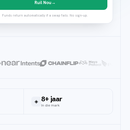
Ruil Nou
→
Funds return automatically if a swap fails. No sign-up.
8+ jaar
◈
In die mark