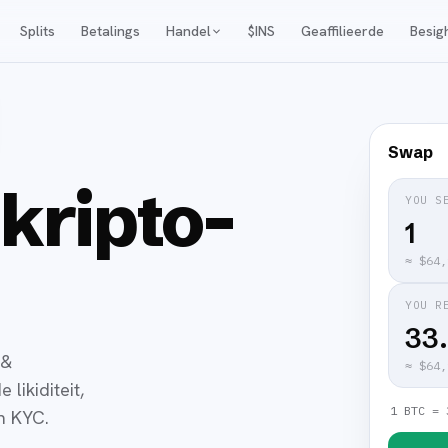
Splits
Betalings
Handel
$INS
Geaffilieerde
Besig
Swap
 kripto-
YOU S
≈
$64,
YOU R
33
 &
≈
$64,
likiditeit,
1 BTC = 
en KYC.