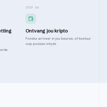
STEP 0
4
etting
Ontvang jou kripto
Fondse arriveer in jou beursie, of bestuur
oop posisies intyds.
eerde