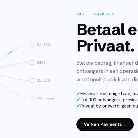
NUUT · PAYMENTS
Betaal 
Privaat.
$2,500
Stel die bedrag, finansier 
$480
ontvangers in een operasie
word nooit publiek aan die
$1,200
Finansier met enige bate, le
+97 more
Tot 100 ontvangers, presies
Privaat by ontwerp: geen pub
Verken Payments
→