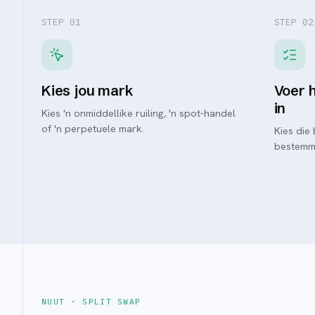
STEP 0
1
STEP 0
2
Kies jou mark
Voer 
in
Kies 'n onmiddellike ruiling, 'n spot-handel
of 'n perpetuele mark.
Kies die
bestemm
NUUT · SPLIT SWAP