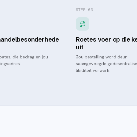
STEP 0
3
handelbesonderhede
Roetes voer op die k
uit
 bates, die bedrag en jou
Jou bestelling word deur
ingsadres.
saamgevoegde gedesentralis
likiditeit verwerk.