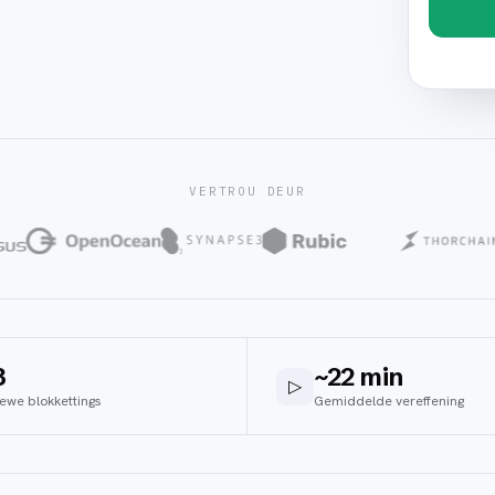
VERTROU DEUR
3
~22 min
▷
iewe blokkettings
Gemiddelde vereffening