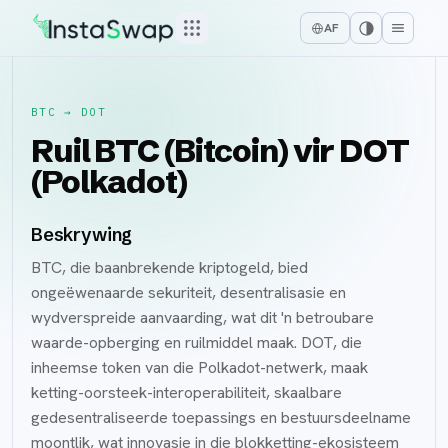
AF
BTC
→
DOT
Ruil BTC (Bitcoin) vir DOT
(Polkadot)
Beskrywing
BTC, die baanbrekende kriptogeld, bied
ongeëwenaarde sekuriteit, desentralisasie en
wydverspreide aanvaarding, wat dit 'n betroubare
waarde-opberging en ruilmiddel maak. DOT, die
inheemse token van die Polkadot-netwerk, maak
ketting-oorsteek-interoperabiliteit, skaalbare
gedesentraliseerde toepassings en bestuursdeelname
moontlik, wat innovasie in die blokketting-ekosisteem