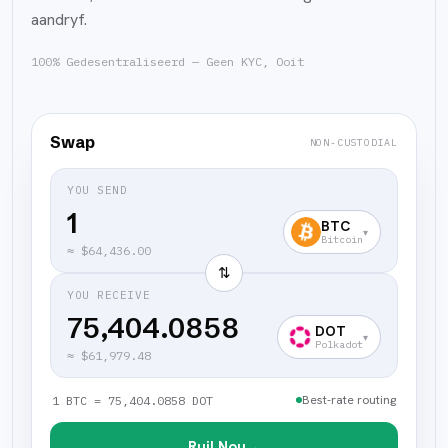
aandryf.
100% Gedesentraliseerd — Geen KYC, Ooit
Swap
NON-CUSTODIAL
YOU SEND
BTC
▾
Bitcoin
≈
$64,436.00
⇅
YOU RECEIVE
75,404.0858
DOT
▾
Polkadot
≈
$61,979.48
Best-rate routing
1 BTC = 75,404.0858 DOT
Ruil Nou
→