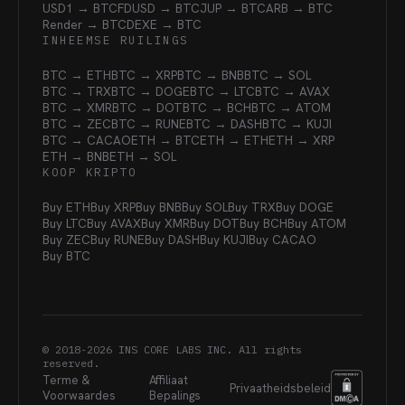
USD1 → BTC
FDUSD → BTC
JUP → BTC
ARB → BTC
Render → BTC
DEXE → BTC
INHEEMSE RUILINGS
BTC → ETH
BTC → XRP
BTC → BNB
BTC → SOL
BTC → TRX
BTC → DOGE
BTC → LTC
BTC → AVAX
BTC → XMR
BTC → DOT
BTC → BCH
BTC → ATOM
BTC → ZEC
BTC → RUNE
BTC → DASH
BTC → KUJI
BTC → CACAO
ETH → BTC
ETH → ETH
ETH → XRP
ETH → BNB
ETH → SOL
KOOP KRIPTO
Buy ETH
Buy XRP
Buy BNB
Buy SOL
Buy TRX
Buy DOGE
Buy LTC
Buy AVAX
Buy XMR
Buy DOT
Buy BCH
Buy ATOM
Buy ZEC
Buy RUNE
Buy DASH
Buy KUJI
Buy CACAO
Buy BTC
© 2018-
2026
INS CORE LABS INC. All rights
reserved.
Terme &
Affiliaat
Privaatheidsbeleid
Voorwaardes
Bepalings