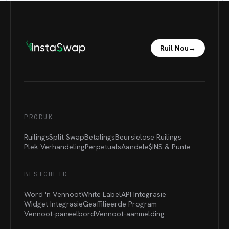
Ruil Nou
→
PRODUK
Ruilings
Split Swap
Betalings
Beursielose Ruilings
Plek Verhandeling
Perpetuals
Aandele
$INS &
Punte
BESIGHEID
Word 'n Vennoot
White Label
API Integrasie
Widget Integrasie
Geaffilieerde Program
Vennoot-paneelbord
Vennoot-aanmelding