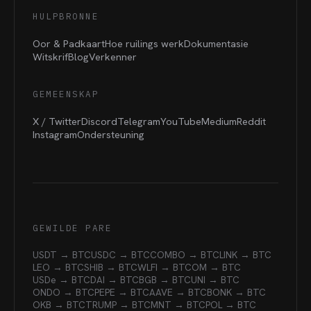
HULPBRONNE
Oor & Padkaart
Hoe ruilings werk
Dokumentasie
Witskrif
Blog
Verkenner
GEMEENSKAP
X / Twitter
Discord
Telegram
YouTube
Medium
Reddit
Instagram
Ondersteuning
GEWILDE PARE
USDT → BTC
USDC → BTC
COMBO → BTC
LINK → BTC
LEO → BTC
SHIB → BTC
WLFI → BTC
OM → BTC
USDe → BTC
DAI → BTC
BGB → BTC
UNI → BTC
ONDO → BTC
PEPE → BTC
AAVE → BTC
BONK → BTC
OKB → BTC
TRUMP → BTC
MNT → BTC
POL → BTC