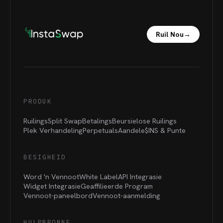
Ruil Nou
→
PRODUK
Ruilings
Split Swap
Betalings
Beursielose Ruilings
Plek Verhandeling
Perpetuals
Aandele
$INS &
Punte
BESIGHEID
Word 'n Vennoot
White Label
API Integrasie
Widget Integrasie
Geaffilieerde Program
Vennoot-paneelbord
Vennoot-aanmelding
HULPBRONNE