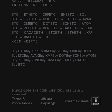
Render → BTC
DEXE → BTC
INHEEMSE RUILINGS
BTC → ETH
BTC → XRP
BTC → BNB
BTC → SOL
BTC → TRX
BTC → DOGE
BTC → LTC
BTC → AVAX
BTC → XMR
BTC → DOT
BTC → BCH
BTC → ATOM
BTC → ZEC
BTC → RUNE
BTC → DASH
BTC → KUJI
BTC → CACAO
ETH → BTC
ETH → ETH
ETH → XRP
ETH → BNB
ETH → SOL
KOOP KRIPTO
Buy ETH
Buy XRP
Buy BNB
Buy SOL
Buy TRX
Buy DOGE
Buy LTC
Buy AVAX
Buy XMR
Buy DOT
Buy BCH
Buy ATOM
Buy ZEC
Buy RUNE
Buy DASH
Buy KUJI
Buy CACAO
Buy BTC
© 2018-
2026
INS CORE LABS INC. All rights
reserved.
Terme &
Affiliaat
Privaatheidsbeleid
Voorwaardes
Bepalings