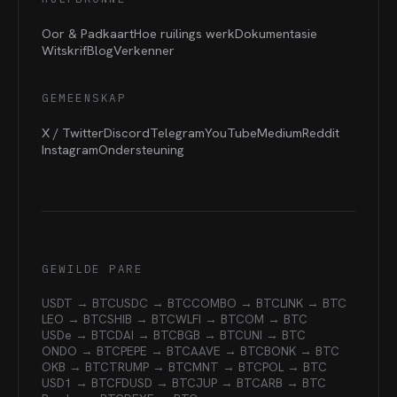
Oor & Padkaart
Hoe ruilings werk
Dokumentasie
Witskrif
Blog
Verkenner
GEMEENSKAP
X / Twitter
Discord
Telegram
YouTube
Medium
Reddit
Instagram
Ondersteuning
GEWILDE PARE
USDT → BTC
USDC → BTC
COMBO → BTC
LINK → BTC
LEO → BTC
SHIB → BTC
WLFI → BTC
OM → BTC
USDe → BTC
DAI → BTC
BGB → BTC
UNI → BTC
ONDO → BTC
PEPE → BTC
AAVE → BTC
BONK → BTC
OKB → BTC
TRUMP → BTC
MNT → BTC
POL → BTC
USD1 → BTC
FDUSD → BTC
JUP → BTC
ARB → BTC