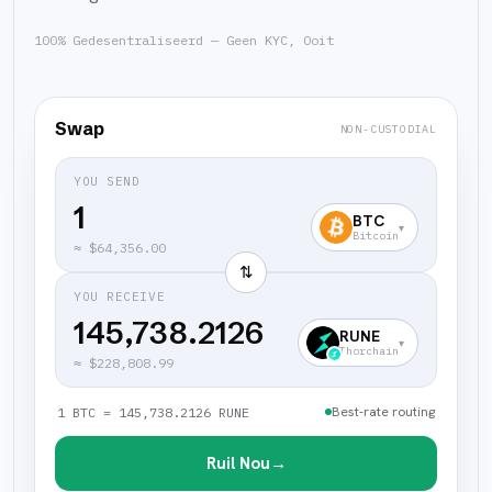
100% Gedesentraliseerd — Geen KYC, Ooit
Swap
NON-CUSTODIAL
YOU SEND
BTC
▾
Bitcoin
≈
$64,356.00
⇅
YOU RECEIVE
145,738.2126
RUNE
▾
Thorchain
≈
$228,808.99
Best-rate routing
1 BTC = 145,738.2126 RUNE
Ruil Nou
→