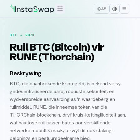
AF
BTC
→
RUNE
Ruil BTC (Bitcoin) vir
RUNE (Thorchain)
Beskrywing
BTC, die baanbrekende kriptogeld, is bekend vir sy
gedesentraliseerde aard, robuuste sekuriteit, en
wydverspreide aanvaarding as 'n waardeberg en
ruilmiddel. RUNE, die inheemse token van die
THORChain-blockchain, dryf kruis-kettinglikiditeit aan,
wat naatlose ruil tussen bates oor verskillende
netwerke moontlik maak, terwyl dit ook staking-
belonings en bestuursdeelname bied.