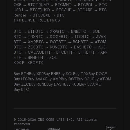
OKB → BTC
TRUMP → BTC
MNT → BTC
POL → BTC
USD1 → BTC
FDUSD → BTC
JUP → BTC
ARB → BTC
Render → BTC
DEXE → BTC
INHEEMSE RUILINGS
BTC → ETH
BTC → XRP
BTC → BNB
BTC → SOL
BTC → TRX
BTC → DOGE
BTC → LTC
BTC → AVAX
BTC → XMR
BTC → DOT
BTC → BCH
BTC → ATOM
BTC → ZEC
BTC → RUNE
BTC → DASH
BTC → KUJI
BTC → CACAO
ETH → BTC
ETH → ETH
ETH → XRP
ETH → BNB
ETH → SOL
KOOP KRIPTO
Buy ETH
Buy XRP
Buy BNB
Buy SOL
Buy TRX
Buy DOGE
Buy LTC
Buy AVAX
Buy XMR
Buy DOT
Buy BCH
Buy ATOM
Buy ZEC
Buy RUNE
Buy DASH
Buy KUJI
Buy CACAO
Buy BTC
© 2018-
2026
INS CORE LABS INC. All rights
reserved.
Terme &
Affiliaat