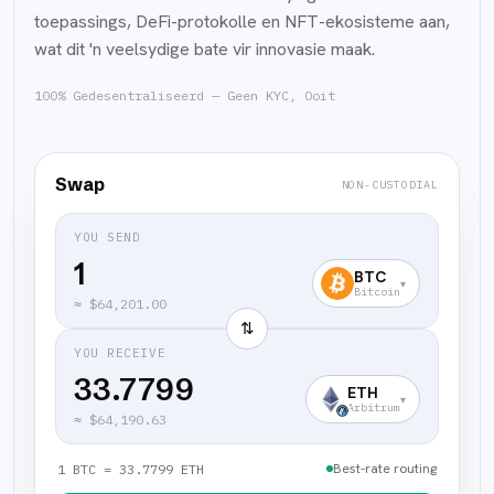
toepassings, DeFi-protokolle en NFT-ekosisteme aan,
wat dit 'n veelsydige bate vir innovasie maak.
100% Gedesentraliseerd — Geen KYC, Ooit
Swap
NON-CUSTODIAL
YOU SEND
BTC
▾
Bitcoin
≈
$64,201.00
⇅
YOU RECEIVE
33.7799
ETH
▾
Arbitrum
≈
$64,190.63
Best-rate routing
1 BTC = 33.7799 ETH