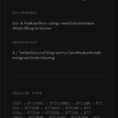
HULPBRONNE
Oor & Padkaart
Hoe ruilings werk
Dokumentasie
Witskrif
Blog
Verkenner
GEMEENSKAP
X / Twitter
Discord
Telegram
YouTube
Medium
Reddit
Instagram
Ondersteuning
GEWILDE PARE
USDT → BTC
USDC → BTC
COMBO → BTC
LINK → BTC
LEO → BTC
SHIB → BTC
WLFI → BTC
OM → BTC
USDe → BTC
DAI → BTC
BGB → BTC
UNI → BTC
ONDO → BTC
PEPE → BTC
AAVE → BTC
BONK → BTC