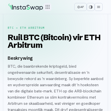
AF
BTC
→
ETH ARBITRUM
Ruil BTC (Bitcoin) vir ETH
Arbitrum
Beskrywing
BTC, die baanbrekende kriptogeld, bied
ongeëwenaarde sekuriteit, desentralisasie en 'n
bewysde rekord as 'n waardeberg. Sy beperkte aanbod
en wydverspreide aanvaarding maak dit 'n hoeksteen
van die digitale bate-mark. ETH op die ARB-blockchain
kombineer Ethereum se slim kontrakvermoëns met
Arbitrum se skaalbaarheid, wat vinniger en goedkoper
transaksies moontlik maak. Dit dryf gedesentraliseerde