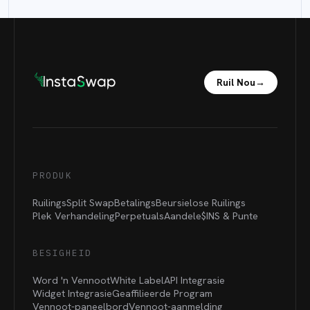
Ruil Nou
→
PRODUK
Ruilings
Split Swap
Betalings
Beursielose Ruilings
Plek Verhandeling
Perpetuals
Aandele
$INS &
Punte
BESIGHEID
Word 'n Vennoot
White Label
API Integrasie
Widget Integrasie
Geaffilieerde Program
Vennoot-paneelbord
Vennoot-aanmelding