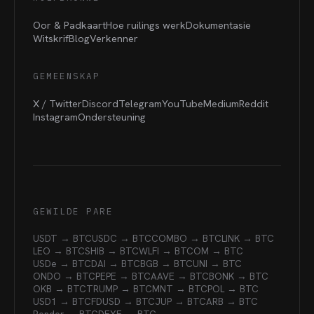
Oor & Padkaart
Hoe ruilings werk
Dokumentasie
Witskrif
Blog
Verkenner
GEMEENSKAP
X / Twitter
Discord
Telegram
YouTube
Medium
Reddit
Instagram
Ondersteuning
GEWILDE PARE
USDT → BTC
USDC → BTC
COMBO → BTC
LINK → BTC
LEO → BTC
SHIB → BTC
WLFI → BTC
OM → BTC
USDe → BTC
DAI → BTC
BGB → BTC
UNI → BTC
ONDO → BTC
PEPE → BTC
AAVE → BTC
BONK → BTC
OKB → BTC
TRUMP → BTC
MNT → BTC
POL → BTC
USD1 → BTC
FDUSD → BTC
JUP → BTC
ARB → BTC