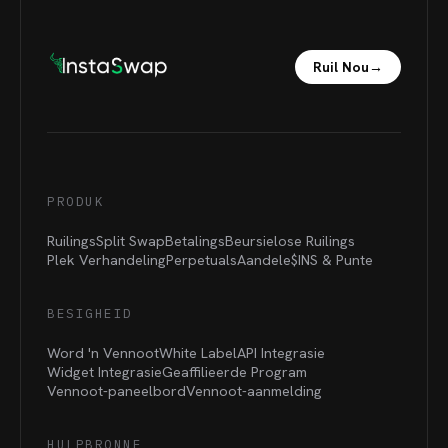
Ruil Nou
→
PRODUK
Ruilings
Split Swap
Betalings
Beursielose Ruilings
Plek Verhandeling
Perpetuals
Aandele
$INS &
Punte
BESIGHEID
Word 'n Vennoot
White Label
API Integrasie
Widget Integrasie
Geaffilieerde Program
Vennoot-paneelbord
Vennoot-aanmelding
HULPBRONNE