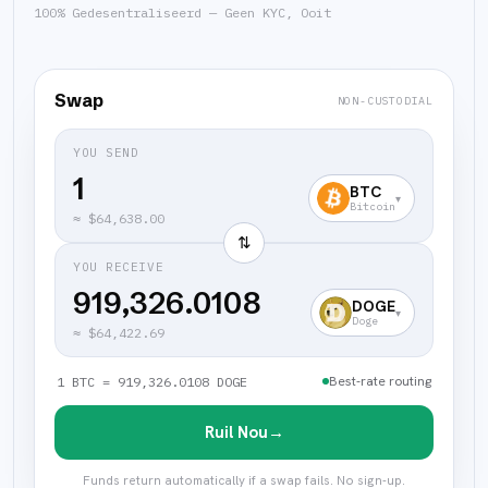
100% Gedesentraliseerd — Geen KYC, Ooit
Swap
NON-CUSTODIAL
YOU SEND
BTC
▾
Bitcoin
≈
$64,638.00
⇅
YOU RECEIVE
919,326.0108
DOGE
▾
Doge
≈
$64,422.69
Best-rate routing
1 BTC = 919,326.0108 DOGE
Ruil Nou
→
Funds return automatically if a swap fails. No sign-up.