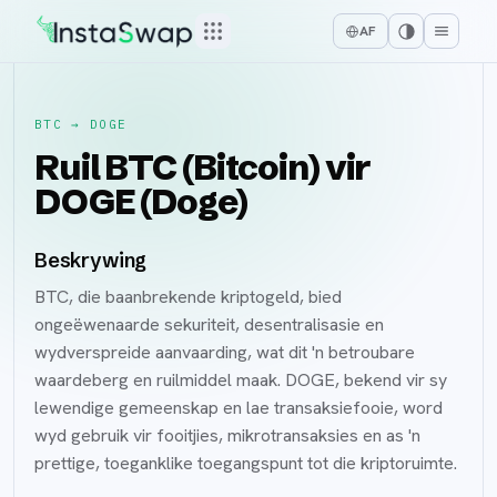
AF
BTC
→
DOGE
Ruil BTC (Bitcoin) vir
DOGE (Doge)
Beskrywing
BTC, die baanbrekende kriptogeld, bied
ongeëwenaarde sekuriteit, desentralisasie en
wydverspreide aanvaarding, wat dit 'n betroubare
waardeberg en ruilmiddel maak. DOGE, bekend vir sy
lewendige gemeenskap en lae transaksiefooie, word
wyd gebruik vir fooitjies, mikrotransaksies en as 'n
prettige, toeganklike toegangspunt tot die kriptoruimte.