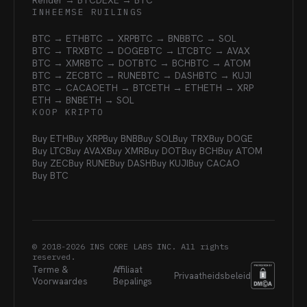
Render → BTC
DEXE → BTC
INHEEMSE RUILINGS
BTC → ETH
BTC → XRP
BTC → BNB
BTC → SOL
BTC → TRX
BTC → DOGE
BTC → LTC
BTC → AVAX
BTC → XMR
BTC → DOT
BTC → BCH
BTC → ATOM
BTC → ZEC
BTC → RUNE
BTC → DASH
BTC → KUJI
BTC → CACAO
ETH → BTC
ETH → ETH
ETH → XRP
ETH → BNB
ETH → SOL
KOOP KRIPTO
Buy ETH
Buy XRP
Buy BNB
Buy SOL
Buy TRX
Buy DOGE
Buy LTC
Buy AVAX
Buy XMR
Buy DOT
Buy BCH
Buy ATOM
Buy ZEC
Buy RUNE
Buy DASH
Buy KUJI
Buy CACAO
Buy BTC
© 2018-
2026
INS CORE LABS INC. All rights
reserved.
Terme &
Affiliaat
Privaatheidsbeleid
Voorwaardes
Bepalings