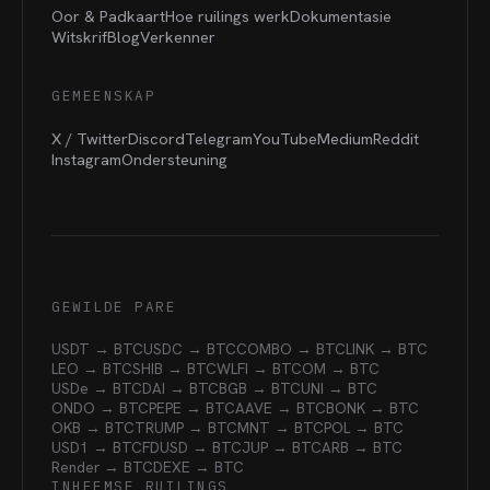
Oor & Padkaart
Hoe ruilings werk
Dokumentasie
Witskrif
Blog
Verkenner
GEMEENSKAP
X / Twitter
Discord
Telegram
YouTube
Medium
Reddit
Instagram
Ondersteuning
GEWILDE PARE
USDT → BTC
USDC → BTC
COMBO → BTC
LINK → BTC
LEO → BTC
SHIB → BTC
WLFI → BTC
OM → BTC
USDe → BTC
DAI → BTC
BGB → BTC
UNI → BTC
ONDO → BTC
PEPE → BTC
AAVE → BTC
BONK → BTC
OKB → BTC
TRUMP → BTC
MNT → BTC
POL → BTC
USD1 → BTC
FDUSD → BTC
JUP → BTC
ARB → BTC
Render → BTC
DEXE → BTC
INHEEMSE RUILINGS