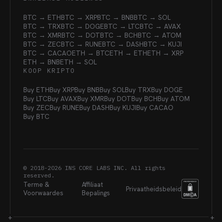
BTC → ETH
BTC → XRP
BTC → BNB
BTC → SOL
BTC → TRX
BTC → DOGE
BTC → LTC
BTC → AVAX
BTC → XMR
BTC → DOT
BTC → BCH
BTC → ATOM
BTC → ZEC
BTC → RUNE
BTC → DASH
BTC → KUJI
BTC → CACAO
ETH → BTC
ETH → ETH
ETH → XRP
ETH → BNB
ETH → SOL
KOOP KRIPTO
Buy ETH
Buy XRP
Buy BNB
Buy SOL
Buy TRX
Buy DOGE
Buy LTC
Buy AVAX
Buy XMR
Buy DOT
Buy BCH
Buy ATOM
Buy ZEC
Buy RUNE
Buy DASH
Buy KUJI
Buy CACAO
Buy BTC
© 2018-
2026
INS CORE LABS INC. All rights
reserved.
Terme &
Affiliaat
Privaatheidsbeleid
Voorwaardes
Bepalings