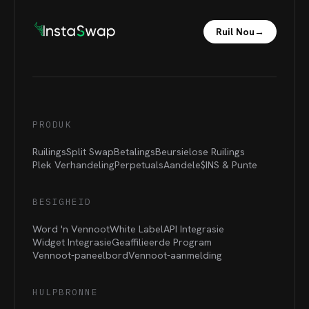
Ruil Nou
→
PRODUK
Ruilings
Split Swap
Betalings
Beursielose Ruilings
Plek Verhandeling
Perpetuals
Aandele
$INS &
Punte
BESIGHEID
Word 'n Vennoot
White Label
API Integrasie
Widget Integrasie
Geaffilieerde Program
Vennoot-paneelbord
Vennoot-aanmelding
HULPBRONNE