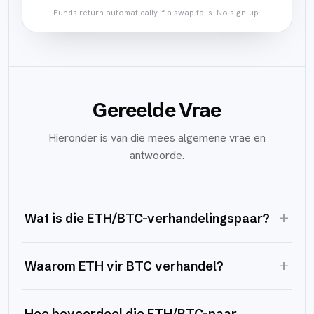
Funds return automatically if a swap fails. No sign-up.
Gereelde Vrae
Hieronder is van die mees algemene vrae en
antwoorde.
+
Wat is die ETH/BTC-verhandelingspaar?
+
Waarom ETH vir BTC verhandel?
Hoe bevoordeel die ETH/BTC-paar