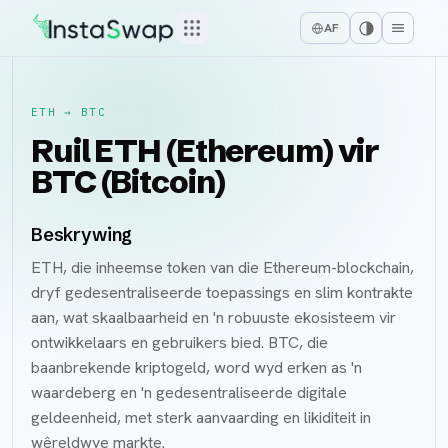
AF
ETH
→
BTC
Ruil ETH (Ethereum) vir
BTC (Bitcoin)
Beskrywing
ETH, die inheemse token van die Ethereum-blockchain,
dryf gedesentraliseerde toepassings en slim kontrakte
aan, wat skaalbaarheid en 'n robuuste ekosisteem vir
ontwikkelaars en gebruikers bied. BTC, die
baanbrekende kriptogeld, word wyd erken as 'n
waardeberg en 'n gedesentraliseerde digitale
geldeenheid, met sterk aanvaarding en likiditeit in
wêreldwye markte.