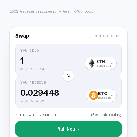
100% Gedesentraliseerd — Geen KYC, Ooit
Swap
NON-CUSTODIAL
YOU SEND
ETH
▾
Ethereum
≈
$1,911.64
⇅
YOU RECEIVE
0.029448
BTC
▾
Bitcoin
≈
$1,909.52
Best-rate routing
1 ETH = 0.029448 BTC
Ruil Nou
→