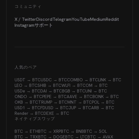
コミュニティ
X / Twitter
Discord
Telegram
YouTube
Medium
Reddit
Instagram
サポート
人気のペア
USDT → BTC
USDC → BTC
COMBO → BTC
LINK → BTC
LEO → BTC
SHIB → BTC
WLFI → BTC
OM → BTC
USDe → BTC
DAI → BTC
BGB → BTC
UNI → BTC
ONDO → BTC
PEPE → BTC
AAVE → BTC
BONK → BTC
OKB → BTC
TRUMP → BTC
MNT → BTC
POL → BTC
USD1 → BTC
FDUSD → BTC
JUP → BTC
ARB → BTC
Render → BTC
DEXE → BTC
ネイティブスワップ
BTC → ETH
BTC → XRP
BTC → BNB
BTC → SOL
BTC → TRX
BTC → DOGE
BTC → LTC
BTC → AVAX