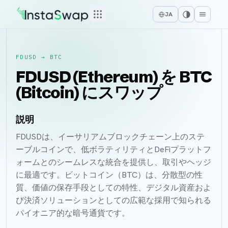
JA
FDUSD
→
BTC
FDUSD (Ethereum) を BTC
(Bitcoin) にスワップ
説明
FDUSDは、イーサリアムブロックチェーン上のステ
ーブルコインで、低ボラティリティとDeFiプラットフ
ォームとのシームレスな統合を提供し、取引やヘッジ
に最適です。ビットコイン（BTC）は、分散型の性
質、価値の保存手段としての特性、デジタル資産およ
び決済ソリューションとしての広範な採用で知られる
パイオニア的な暗号通貨です。