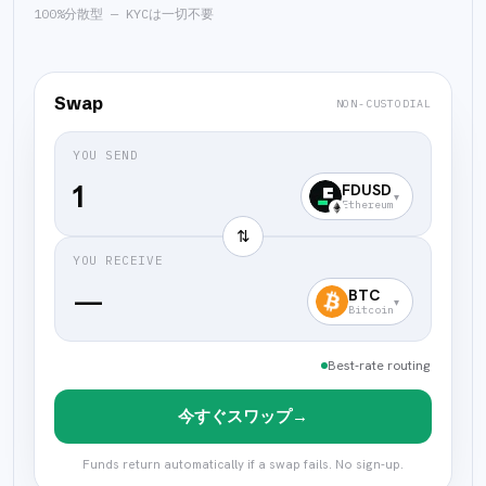
100%分散型 — KYCは一切不要
Swap
NON-CUSTODIAL
YOU SEND
FDUSD
▾
Ethereum
⇅
YOU RECEIVE
—
BTC
▾
Bitcoin
Best-rate routing
今すぐスワップ
→
Funds return automatically if a swap fails. No sign-up.