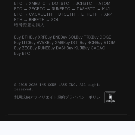
BTC → XMR
BTC → DOT
BTC → BCH
BTC → ATOM
BTC → ZEC
BTC → RUNE
BTC → DASH
BTC → KUJI
BTC → CACAO
ETH → BTC
ETH → ETH
ETH → XRP
ETH → BNB
ETH → SOL
暗号資産を購入
Buy ETH
Buy XRP
Buy BNB
Buy SOL
Buy TRX
Buy DOGE
Buy LTC
Buy AVAX
Buy XMR
Buy DOT
Buy BCH
Buy ATOM
Buy ZEC
Buy RUNE
Buy DASH
Buy KUJI
Buy CACAO
Buy BTC
© 2018-
2026
INS CORE LABS INC. All rights
reserved.
利用規約
アフィリエイト規約
プライバシーポリシー