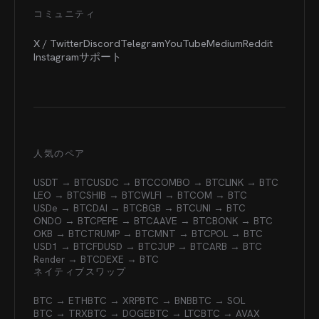
コミュニティ
X / Twitter
Discord
Telegram
YouTube
Medium
Reddit
Instagram
サポート
人気のペア
USDT → BTC
USDC → BTC
COMBO → BTC
LINK → BTC
LEO → BTC
SHIB → BTC
WLFI → BTC
OM → BTC
USDe → BTC
DAI → BTC
BGB → BTC
UNI → BTC
ONDO → BTC
PEPE → BTC
AAVE → BTC
BONK → BTC
OKB → BTC
TRUMP → BTC
MNT → BTC
POL → BTC
USD1 → BTC
FDUSD → BTC
JUP → BTC
ARB → BTC
Render → BTC
DEXE → BTC
ネイティブスワップ
BTC → ETH
BTC → XRP
BTC → BNB
BTC → SOL
BTC → TRX
BTC → DOGE
BTC → LTC
BTC → AVAX