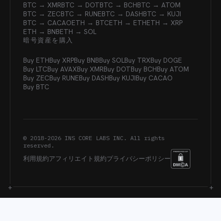
BTC → XMR
BTC → DOT
BTC → BCH
BTC → ATOM
BTC → ZEC
BTC → RUNE
BTC → DASH
BTC → KUJI
BTC → CACAO
ETH → BTC
ETH → ETH
ETH → XRP
ETH → BNB
ETH → SOL
暗号資産を購入
Buy ETH
Buy XRP
Buy BNB
Buy SOL
Buy TRX
Buy DOGE
Buy LTC
Buy AVAX
Buy XMR
Buy DOT
Buy BCH
Buy ATOM
Buy ZEC
Buy RUNE
Buy DASH
Buy KUJI
Buy CACAO
Buy BTC
© 2018-
2026
INS CORE LABS INC. All rights
reserved.
利用規約
アフィリエイト規約
プライバシーポリシー