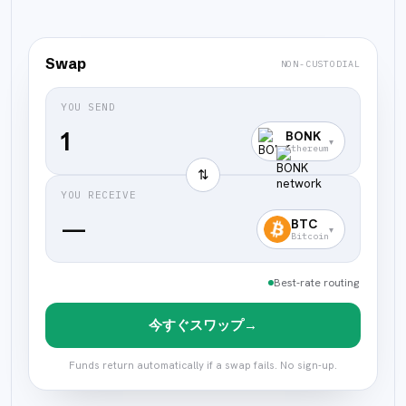
Swap
NON-CUSTODIAL
YOU SEND
BONK
▾
Ethereum
⇅
YOU RECEIVE
—
BTC
▾
Bitcoin
Best-rate routing
今すぐスワップ
→
Funds return automatically if a swap fails. No sign-up.