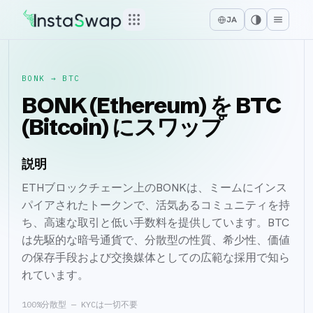
JA
BONK
→
BTC
BONK (Ethereum) を BTC
(Bitcoin) にスワップ
説明
ETHブロックチェーン上のBONKは、ミームにインス
パイアされたトークンで、活気あるコミュニティを持
ち、高速な取引と低い手数料を提供しています。BTC
は先駆的な暗号通貨で、分散型の性質、希少性、価値
の保存手段および交換媒体としての広範な採用で知ら
れています。
100%分散型 — KYCは一切不要