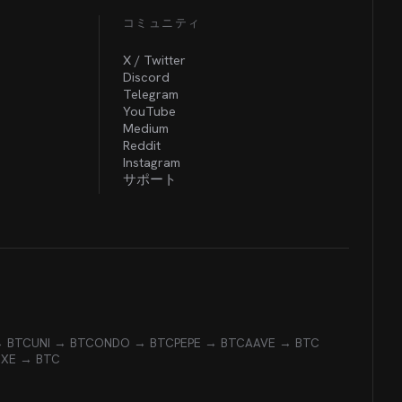
コミュニティ
X / Twitter
Discord
Telegram
YouTube
Medium
Reddit
Instagram
サポート
→ BTC
UNI → BTC
ONDO → BTC
PEPE → BTC
AAVE → BTC
EXE → BTC