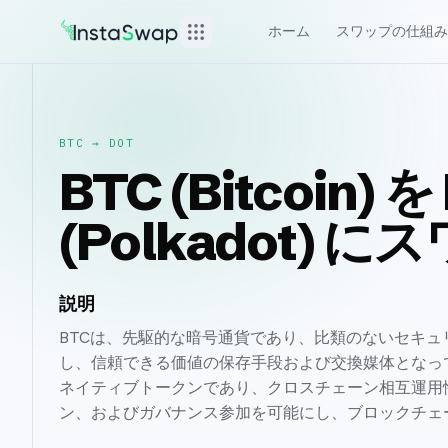
ホーム
スワップの仕組み
BTC
→
DOT
BTC (Bitcoin) 
(Polkadot) 
説明
BTCは、先駆的な暗号通貨であり、比類のないセキ
し、信頼できる価値の保存手段および交換媒体となっていま
ネイティブトークンであり、クロスチェーン相互運用
ン、およびガバナンス参加を可能にし、ブロックチェ