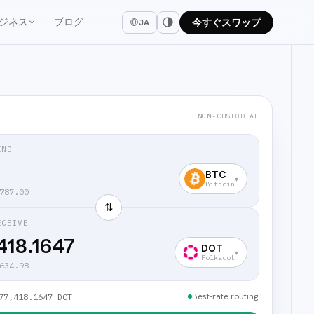
ジネス
ブログ
今すぐスワップ
JA
NON-CUSTODIAL
END
BTC
▾
Bitcoin
787.00
⇅
ECEIVE
418.1647
DOT
▾
Polkadot
634.98
Best-rate routing
77,418.1647 DOT