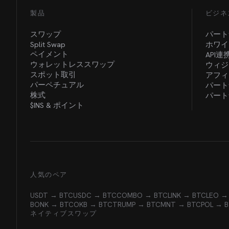
製品
ビジネ
スワップ
パート
Split Swap
ホワイ
ペイメント
API連
ウォレットレススワップ
ウィジ
スポット取引
アフィ
パーペチュアル
パート
株式
パート
$INS &
ポイント
人気のペア
USDT → BTC
USDC → BTC
COMBO → BTC
LINK → BTC
LEO →
BONK → BTC
OKB → BTC
TRUMP → BTC
MNT → BTC
POL → 
ネイティブスワップ