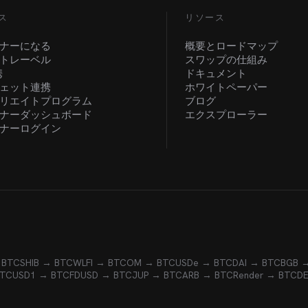
ス
リソース
ナーになる
概要とロードマップ
トレーベル
スワップの仕組み
携
ドキュメント
ェット連携
ホワイトペーパー
リエイトプログラム
ブログ
ナーダッシュボード
エクスプローラー
ナーログイン
 BTC
SHIB → BTC
WLFI → BTC
OM → BTC
USDe → BTC
DAI → BTC
BGB 
BTC
USD1 → BTC
FDUSD → BTC
JUP → BTC
ARB → BTC
Render → BTC
D