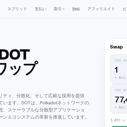
スプリット
支払い
取引
アフィリエイト
ビ
$INS
Swap
を DOT
YOU S
にスワップ
≈
$64,
YOU R
ュリティ、分散化、そして広範な採用を提供
77,
す。DOTは、Polkadotネットワークの
≈
$63,
性、スケーラブルな分散型アプリケーショ
ーンエコシステムの革新を推進しています。
1 BTC = 