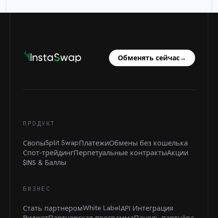
Обменять сейчас
→
ПРОДУКТ
Split Swap
Свопы
Платежи
Обмены без кошелька
Спот-трейдинг
Перпетуальные контракты
Акции
$INS &
Баллы
БИЗНЕС
White Label
Стать партнером
API Интеграция
Виджет
Партнерская программа
Панель партнёра