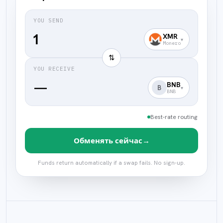
YOU SEND
XMR
▾
Monero
⇅
YOU RECEIVE
—
BNB
B
▾
BNB
Best-rate routing
→
Обменять сейчас
Funds return automatically if a swap fails. No sign-up.