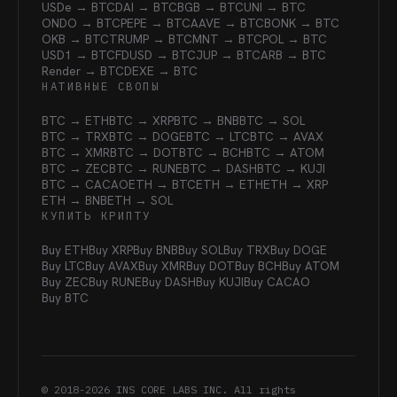
USDe → BTC
DAI → BTC
BGB → BTC
UNI → BTC
ONDO → BTC
PEPE → BTC
AAVE → BTC
BONK → BTC
OKB → BTC
TRUMP → BTC
MNT → BTC
POL → BTC
USD1 → BTC
FDUSD → BTC
JUP → BTC
ARB → BTC
Render → BTC
DEXE → BTC
НАТИВНЫЕ СВОПЫ
BTC → ETH
BTC → XRP
BTC → BNB
BTC → SOL
BTC → TRX
BTC → DOGE
BTC → LTC
BTC → AVAX
BTC → XMR
BTC → DOT
BTC → BCH
BTC → ATOM
BTC → ZEC
BTC → RUNE
BTC → DASH
BTC → KUJI
BTC → CACAO
ETH → BTC
ETH → ETH
ETH → XRP
ETH → BNB
ETH → SOL
КУПИТЬ КРИПТУ
Buy ETH
Buy XRP
Buy BNB
Buy SOL
Buy TRX
Buy DOGE
Buy LTC
Buy AVAX
Buy XMR
Buy DOT
Buy BCH
Buy ATOM
Buy ZEC
Buy RUNE
Buy DASH
Buy KUJI
Buy CACAO
Buy BTC
© 2018-
2026
INS CORE LABS INC. All rights