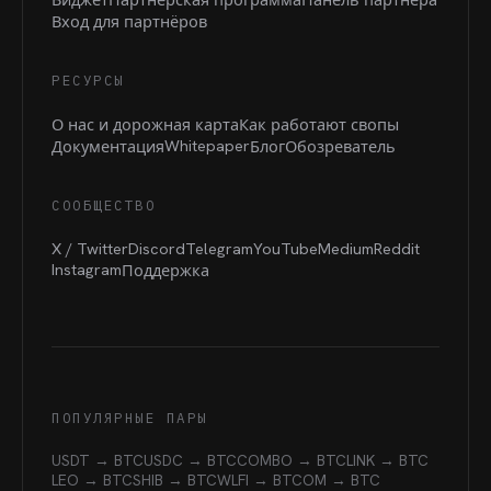
Вход для партнёров
РЕСУРСЫ
О нас и дорожная карта
Как работают свопы
Whitepaper
Документация
Блог
Обозреватель
СООБЩЕСТВО
X / Twitter
Discord
Telegram
YouTube
Medium
Reddit
Instagram
Поддержка
ПОПУЛЯРНЫЕ ПАРЫ
USDT → BTC
USDC → BTC
COMBO → BTC
LINK → BTC
LEO → BTC
SHIB → BTC
WLFI → BTC
OM → BTC