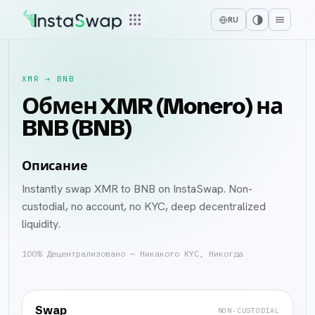
RU
XMR
→
BNB
Обмен XMR (Monero) на
BNB (BNB)
Описание
Instantly swap XMR to BNB on InstaSwap. Non-
custodial, no account, no KYC, deep decentralized
liquidity.
100% Децентрализовано — Никакого KYC, Никогда
Swap
NON-CUSTODIAL