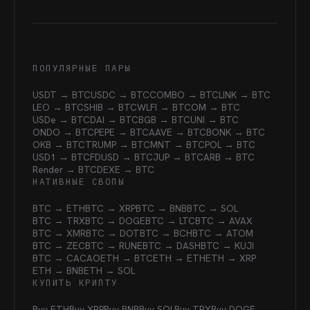
ПОПУЛЯРНЫЕ ПАРЫ
USDT → BTC
USDC → BTC
COMBO → BTC
LINK → BTC
LEO → BTC
SHIB → BTC
WLFI → BTC
OM → BTC
USDe → BTC
DAI → BTC
BGB → BTC
UNI → BTC
ONDO → BTC
PEPE → BTC
AAVE → BTC
BONK → BTC
OKB → BTC
TRUMP → BTC
MNT → BTC
POL → BTC
USD1 → BTC
FDUSD → BTC
JUP → BTC
ARB → BTC
Render → BTC
DEXE → BTC
НАТИВНЫЕ СВОПЫ
BTC → ETH
BTC → XRP
BTC → BNB
BTC → SOL
BTC → TRX
BTC → DOGE
BTC → LTC
BTC → AVAX
BTC → XMR
BTC → DOT
BTC → BCH
BTC → ATOM
BTC → ZEC
BTC → RUNE
BTC → DASH
BTC → KUJI
BTC → CACAO
ETH → BTC
ETH → ETH
ETH → XRP
ETH → BNB
ETH → SOL
КУПИТЬ КРИПТУ
Buy ETH
Buy XRP
Buy BNB
Buy SOL
Buy TRX
Buy DOGE