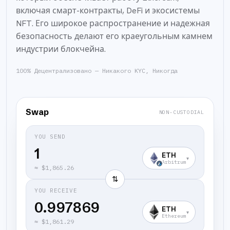
включая смарт-контракты, DeFi и экосистемы
NFT. Его широкое распространение и надежная
безопасность делают его краеугольным камнем
индустрии блокчейна.
100% Децентрализовано — Никакого KYC, Никогда
Swap
NON-CUSTODIAL
YOU SEND
ETH
▾
Arbitrum
≈
$1,865.26
⇅
YOU RECEIVE
0.997869
ETH
▾
Ethereum
≈
$1,861.29