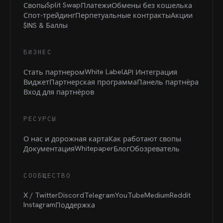
Split Swap
Свопы
Платежи
Обмены без кошелька
Спот-трейдинг
Перпетуальные контракты
Акции
$INS &
Баллы
БИЗНЕС
White Label
Стать партнером
API Интеграция
Виджет
Партнерская программа
Панель партнёра
Вход для партнёров
РЕСУРСЫ
О нас и дорожная карта
Как работают свопы
Whitepaper
Документация
Блог
Обозреватель
СООБЩЕСТВО
X / Twitter
Discord
Telegram
YouTube
Medium
Reddit
Instagram
Поддержка