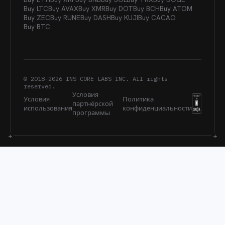
Buy LTC
Buy AVAX
Buy XMR
Buy DOT
Buy BCH
Buy ATOM
Buy ZEC
Buy RUNE
Buy DASH
Buy KUJI
Buy CACAO
Buy BTC
© 2018-
2026
INS CORE LABS INC. All rights
reserved.
Условия
Условия
Политика
партнёрской
использования
конфиденциальности
программы