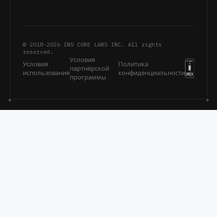
© 2018-
2026
INS CORE LABS INC. All rights
reserved.
Условия
Условия
Политика
партнёрской
использования
конфиденциальности
программы