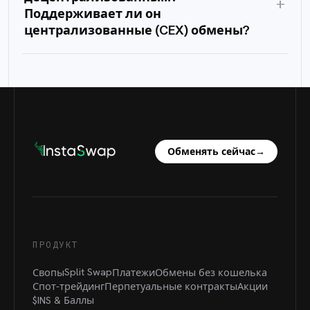
+
Поддерживает ли он
централизованные (CEX) обмены?
Обменять сейчас
→
ПРОДУКТ
Split Swap
Свопы
Платежи
Обмены без кошелька
Спот-трейдинг
Перпетуальные контракты
Акции
$INS &
Баллы