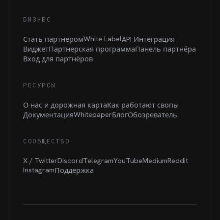
БИЗНЕС
White Label
Стать партнером
API Интеграция
Виджет
Партнерская программа
Панель партнёра
Вход для партнёров
РЕСУРСЫ
О нас и дорожная карта
Как работают свопы
Whitepaper
Документация
Блог
Обозреватель
СООБЩЕСТВО
X / Twitter
Discord
Telegram
YouTube
Medium
Reddit
Instagram
Поддержка