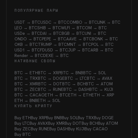
ПОПУЛЯРНЫЕ ПАРЫ
USDT → BTC
USDC → BTC
COMBO → BTC
LINK → BTC
LEO → BTC
SHIB → BTC
WLFI → BTC
OM → BTC
USDe → BTC
DAI → BTC
BGB → BTC
UNI → BTC
ONDO → BTC
PEPE → BTC
AAVE → BTC
BONK → BTC
OKB → BTC
TRUMP → BTC
MNT → BTC
POL → BTC
USD1 → BTC
FDUSD → BTC
JUP → BTC
ARB → BTC
Render → BTC
DEXE → BTC
НАТИВНЫЕ СВОПЫ
BTC → ETH
BTC → XRP
BTC → BNB
BTC → SOL
BTC → TRX
BTC → DOGE
BTC → LTC
BTC → AVAX
BTC → XMR
BTC → DOT
BTC → BCH
BTC → ATOM
BTC → ZEC
BTC → RUNE
BTC → DASH
BTC → KUJI
BTC → CACAO
ETH → BTC
ETH → ETH
ETH → XRP
ETH → BNB
ETH → SOL
КУПИТЬ КРИПТУ
Buy ETH
Buy XRP
Buy BNB
Buy SOL
Buy TRX
Buy DOGE
Buy LTC
Buy AVAX
Buy XMR
Buy DOT
Buy BCH
Buy ATOM
Buy ZEC
Buy RUNE
Buy DASH
Buy KUJI
Buy CACAO
Buy BTC