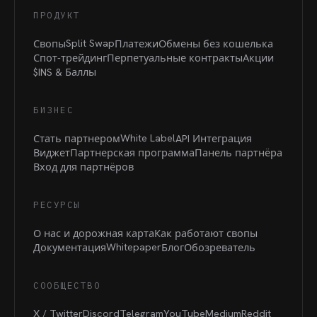
ПРОДУКТ
Split Swap
Свопы
Платежи
Обмены без кошелька
Спот-трейдинг
Перпетуальные контракты
Акции
$INS &
Баллы
БИЗНЕС
White Label
Стать партнером
API Интеграция
Виджет
Партнерская программа
Панель партнёра
Вход для партнёров
РЕСУРСЫ
О нас и дорожная карта
Как работают свопы
Whitepaper
Документация
Блог
Обозреватель
СООБЩЕСТВО
X / Twitter
Discord
Telegram
YouTube
Medium
Reddit