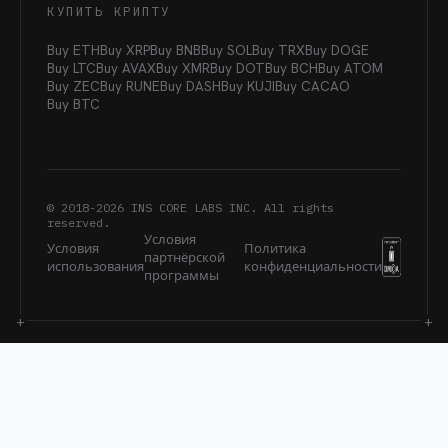
КУПИТЬ КРИПТУ
Buy ETH
Buy XRP
Buy BNB
Buy SOL
Buy TRX
Buy DOGE
Buy LTC
Buy AVAX
Buy XMR
Buy DOT
Buy BCH
Buy ATOM
Buy ZEC
Buy RUNE
Buy DASH
Buy KUJI
Buy CACAO
Buy BTC
© 2018-
2026
INS CORE LABS INC. All rights
reserved.
Условия
Условия
Политика
партнёрской
использования
конфиденциальности
программы