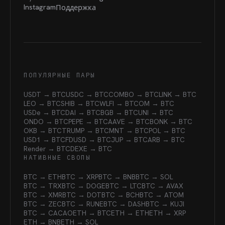
Instagram
Поддержка
ПОПУЛЯРНЫЕ ПАРЫ
USDT → BTC
USDC → BTC
COMBO → BTC
LINK → BTC
LEO → BTC
SHIB → BTC
WLFI → BTC
OM → BTC
USDe → BTC
DAI → BTC
BGB → BTC
UNI → BTC
ONDO → BTC
PEPE → BTC
AAVE → BTC
BONK → BTC
OKB → BTC
TRUMP → BTC
MNT → BTC
POL → BTC
USD1 → BTC
FDUSD → BTC
JUP → BTC
ARB → BTC
Render → BTC
DEXE → BTC
НАТИВНЫЕ СВОПЫ
BTC → ETH
BTC → XRP
BTC → BNB
BTC → SOL
BTC → TRX
BTC → DOGE
BTC → LTC
BTC → AVAX
BTC → XMR
BTC → DOT
BTC → BCH
BTC → ATOM
BTC → ZEC
BTC → RUNE
BTC → DASH
BTC → KUJI
BTC → CACAO
ETH → BTC
ETH → ETH
ETH → XRP
ETH → BNB
ETH → SOL