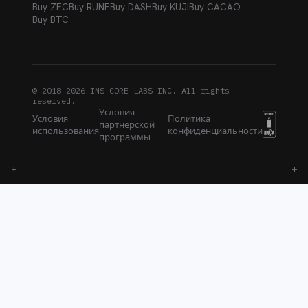
Buy ZEC
Buy RUNE
Buy DASH
Buy KUJI
Buy CACAO
Buy BTC
© 2018-
2026
INS CORE LABS INC. All rights
reserved.
Условия
Условия
Политика
партнёрской
использования
конфиденциальности
программы