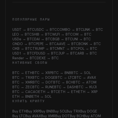
ПОПУЛЯРНЫЕ ПАРЫ
USDT → BTC
USDC → BTC
COMBO → BTC
LINK → BTC
LEO → BTC
SHIB → BTC
WLFI → BTC
OM → BTC
USDe → BTC
DAI → BTC
BGB → BTC
UNI → BTC
ONDO → BTC
PEPE → BTC
AAVE → BTC
BONK → BTC
OKB → BTC
TRUMP → BTC
MNT → BTC
POL → BTC
USD1 → BTC
FDUSD → BTC
JUP → BTC
ARB → BTC
Render → BTC
DEXE → BTC
НАТИВНЫЕ СВОПЫ
BTC → ETH
BTC → XRP
BTC → BNB
BTC → SOL
BTC → TRX
BTC → DOGE
BTC → LTC
BTC → AVAX
BTC → XMR
BTC → DOT
BTC → BCH
BTC → ATOM
BTC → ZEC
BTC → RUNE
BTC → DASH
BTC → KUJI
BTC → CACAO
ETH → BTC
ETH → ETH
ETH → XRP
ETH → BNB
ETH → SOL
КУПИТЬ КРИПТУ
Buy ETH
Buy XRP
Buy BNB
Buy SOL
Buy TRX
Buy DOGE
Buy LTC
Buy AVAX
Buy XMR
Buy DOT
Buy BCH
Buy ATOM