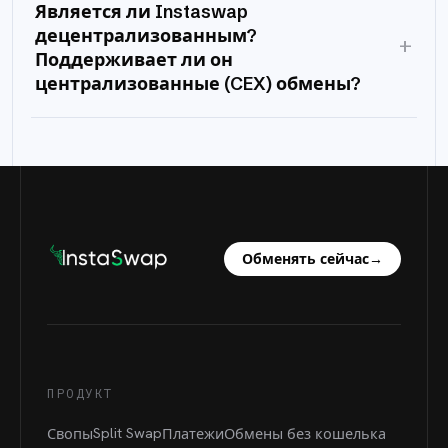
Является ли Instaswap
децентрализованным?
+
Поддерживает ли он
централизованные (CEX) обмены?
Обменять сейчас
→
ПРОДУКТ
Split Swap
Свопы
Платежи
Обмены без кошелька