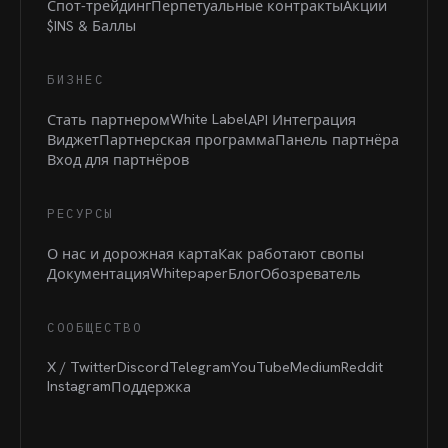
Спот-трейдинг
Перпетуальные контракты
Акции
$INS &
Баллы
БИЗНЕС
White Label
Стать партнером
API Интеграция
Виджет
Партнерская программа
Панель партнёра
Вход для партнёров
РЕСУРСЫ
О нас и дорожная карта
Как работают свопы
Whitepaper
Документация
Блог
Обозреватель
СООБЩЕСТВО
X / Twitter
Discord
Telegram
YouTube
Medium
Reddit
Instagram
Поддержка