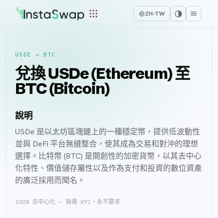
ZH-TW
USDE
→
BTC
兌換 USDe (Ethereum) 至
BTC (Bitcoin)
說明
USDe 是以太坊區塊鏈上的一種穩定幣，提供低波動性
並與 DeFi 平台無縫整合，使其成為交易和對沖的理想
選擇。比特幣 (BTC) 是開創性的加密貨幣，以其去中心
化特性、價值儲存屬性以及作為支付和投資的數位資產
的廣泛採用而聞名。
100% 去中心化 — 無需 KYC，永不要求