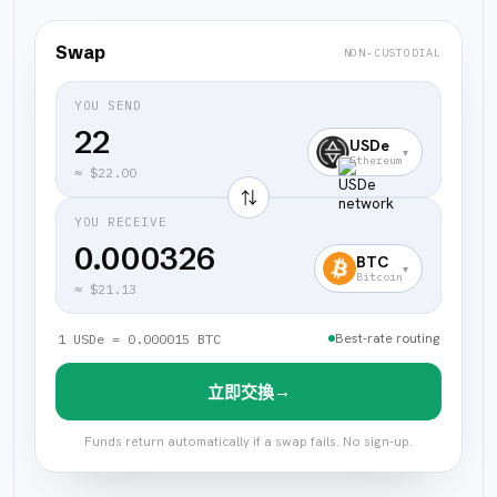
Swap
NON-CUSTODIAL
YOU SEND
USDe
▾
Ethereum
≈
$22.00
⇅
YOU RECEIVE
0.000326
BTC
▾
Bitcoin
≈
$21.13
Best-rate routing
1 USDe = 0.000015 BTC
→
立即交換
Funds return automatically if a swap fails. No sign-up.