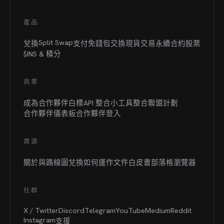
產品
Split Swap
兌換
支付
免錢包交換
現貨交易
永續合約
股票
$INS &
積分
商業
成為合作夥伴
白標
API 整合
小工具整合
聯盟計劃
合作夥伴儀表板
合作夥伴登入
資源
關於與路線圖
兌換如何運作
文件
白皮書
部落格
瀏覽器
社群
X / Twitter
Discord
Telegram
YouTube
Medium
Reddit
Instagram
支援