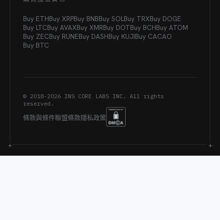
Buy ETH
Buy XRP
Buy BNB
Buy SOL
Buy TRX
Buy DOGE
Buy LTC
Buy AVAX
Buy XMR
Buy DOT
Buy BCH
Buy ATOM
Buy ZEC
Buy RUNE
Buy DASH
Buy KUJI
Buy CACAO
Buy BTC
© 2018-
2026
INS CORE LABS INC. All rights
reserved.
條款與條件
聯盟條款
隱私政策