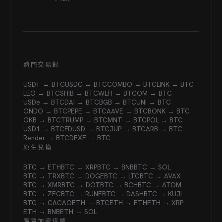
熱門交易對
USDT → BTC
USDC → BTC
COMBO → BTC
LINK → BTC
LEO → BTC
SHIB → BTC
WLFI → BTC
OM → BTC
USDe → BTC
DAI → BTC
BGB → BTC
UNI → BTC
ONDO → BTC
PEPE → BTC
AAVE → BTC
BONK → BTC
OKB → BTC
TRUMP → BTC
MNT → BTC
POL → BTC
USD1 → BTC
FDUSD → BTC
JUP → BTC
ARB → BTC
Render → BTC
DEXE → BTC
原生兌換
BTC → ETH
BTC → XRP
BTC → BNB
BTC → SOL
BTC → TRX
BTC → DOGE
BTC → LTC
BTC → AVAX
BTC → XMR
BTC → DOT
BTC → BCH
BTC → ATOM
BTC → ZEC
BTC → RUNE
BTC → DASH
BTC → KUJI
BTC → CACAO
ETH → BTC
ETH → ETH
ETH → XRP
ETH → BNB
ETH → SOL
購買加密貨幣