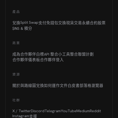
產品
Split Swap
兌換
支付
免錢包交換
現貨交易
永續合約
股票
$INS &
積分
商業
成為合作夥伴
白標
API 整合
小工具整合
聯盟計劃
合作夥伴儀表板
合作夥伴登入
資源
關於與路線圖
兌換如何運作
文件
白皮書
部落格
瀏覽器
社群
X / Twitter
Discord
Telegram
YouTube
Medium
Reddit
Instagram
支援