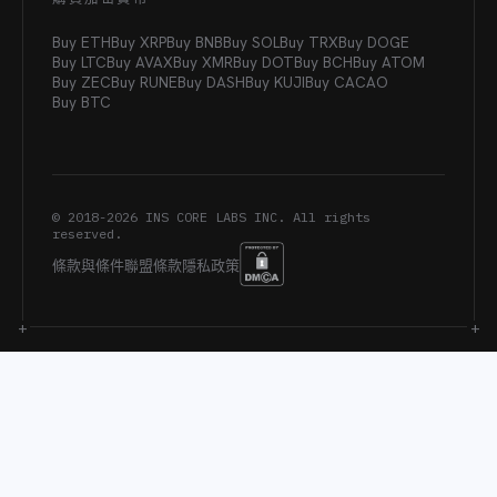
Buy ETH
Buy XRP
Buy BNB
Buy SOL
Buy TRX
Buy DOGE
Buy LTC
Buy AVAX
Buy XMR
Buy DOT
Buy BCH
Buy ATOM
Buy ZEC
Buy RUNE
Buy DASH
Buy KUJI
Buy CACAO
Buy BTC
© 2018-
2026
INS CORE LABS INC. All rights
reserved.
條款與條件
聯盟條款
隱私政策