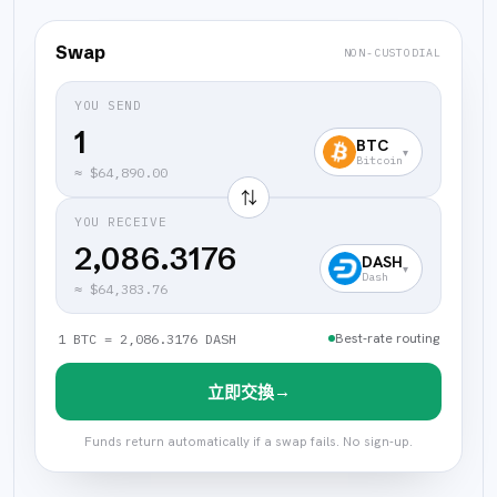
Swap
NON-CUSTODIAL
YOU SEND
BTC
▾
Bitcoin
≈
$64,890.00
⇅
YOU RECEIVE
2,086.3176
DASH
▾
Dash
≈
$64,383.76
Best-rate routing
1 BTC = 2,086.3176 DASH
→
立即交換
Funds return automatically if a swap fails. No sign-up.