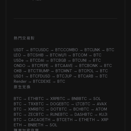
熱門交易對
USDT → BTC
USDC → BTC
COMBO → BTC
LINK → BTC
LEO → BTC
SHIB → BTC
WLFI → BTC
OM → BTC
USDe → BTC
DAI → BTC
BGB → BTC
UNI → BTC
ONDO → BTC
PEPE → BTC
AAVE → BTC
BONK → BTC
OKB → BTC
TRUMP → BTC
MNT → BTC
POL → BTC
USD1 → BTC
FDUSD → BTC
JUP → BTC
ARB → BTC
Render → BTC
DEXE → BTC
原生兌換
BTC → ETH
BTC → XRP
BTC → BNB
BTC → SOL
BTC → TRX
BTC → DOGE
BTC → LTC
BTC → AVAX
BTC → XMR
BTC → DOT
BTC → BCH
BTC → ATOM
BTC → ZEC
BTC → RUNE
BTC → DASH
BTC → KUJI
BTC → CACAO
ETH → BTC
ETH → ETH
ETH → XRP
ETH → BNB
ETH → SOL
購買加密貨幣