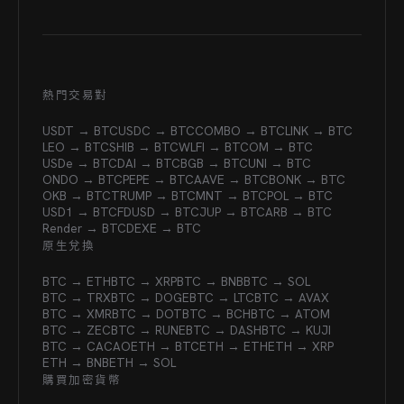
熱門交易對
USDT → BTC
USDC → BTC
COMBO → BTC
LINK → BTC
LEO → BTC
SHIB → BTC
WLFI → BTC
OM → BTC
USDe → BTC
DAI → BTC
BGB → BTC
UNI → BTC
ONDO → BTC
PEPE → BTC
AAVE → BTC
BONK → BTC
OKB → BTC
TRUMP → BTC
MNT → BTC
POL → BTC
USD1 → BTC
FDUSD → BTC
JUP → BTC
ARB → BTC
Render → BTC
DEXE → BTC
原生兌換
BTC → ETH
BTC → XRP
BTC → BNB
BTC → SOL
BTC → TRX
BTC → DOGE
BTC → LTC
BTC → AVAX
BTC → XMR
BTC → DOT
BTC → BCH
BTC → ATOM
BTC → ZEC
BTC → RUNE
BTC → DASH
BTC → KUJI
BTC → CACAO
ETH → BTC
ETH → ETH
ETH → XRP
ETH → BNB
ETH → SOL
購買加密貨幣