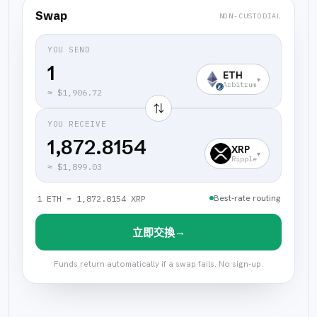
Swap
NON-CUSTODIAL
YOU SEND
ETH
▾
Arbitrum
≈
$1,906.72
⇅
YOU RECEIVE
1,872.8154
XRP
▾
Ripple
≈
$1,899.03
Best-rate routing
1 ETH = 1,872.8154 XRP
→
立即交換
Funds return automatically if a swap fails. No sign-up.