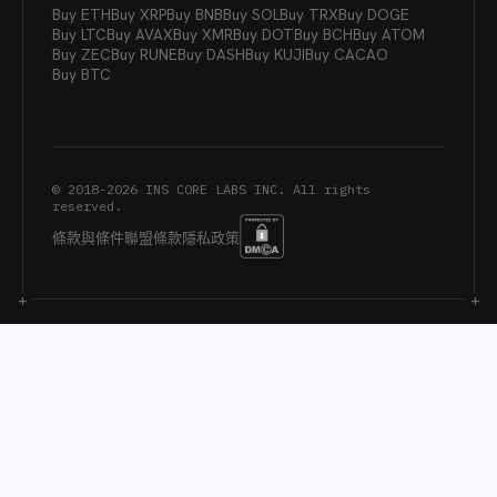
Buy ETH
Buy XRP
Buy BNB
Buy SOL
Buy TRX
Buy DOGE
Buy LTC
Buy AVAX
Buy XMR
Buy DOT
Buy BCH
Buy ATOM
Buy ZEC
Buy RUNE
Buy DASH
Buy KUJI
Buy CACAO
Buy BTC
© 2018-
2026
INS CORE LABS INC. All rights
reserved.
條款與條件
聯盟條款
隱私政策