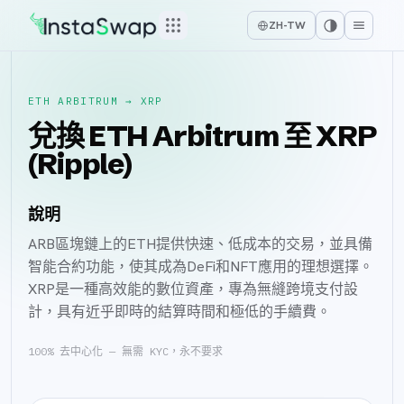
ZH-TW
ETH ARBITRUM
→
XRP
兌換 ETH Arbitrum 至 XRP
(Ripple)
說明
ARB區塊鏈上的ETH提供快速、低成本的交易，並具備
智能合約功能，使其成為DeFi和NFT應用的理想選擇。
XRP是一種高效能的數位資產，專為無縫跨境支付設
計，具有近乎即時的結算時間和極低的手續費。
100% 去中心化 — 無需 KYC，永不要求