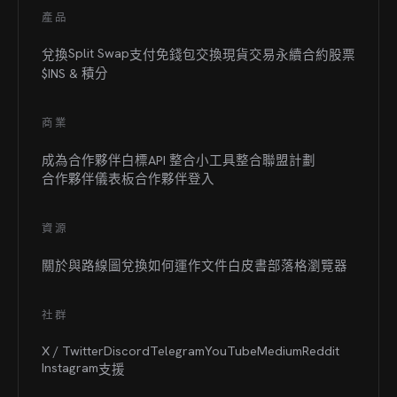
產品
Split Swap
兌換
支付
免錢包交換
現貨交易
永續合約
股票
$INS &
積分
商業
成為合作夥伴
白標
API 整合
小工具整合
聯盟計劃
合作夥伴儀表板
合作夥伴登入
資源
關於與路線圖
兌換如何運作
文件
白皮書
部落格
瀏覽器
社群
X / Twitter
Discord
Telegram
YouTube
Medium
Reddit
Instagram
支援