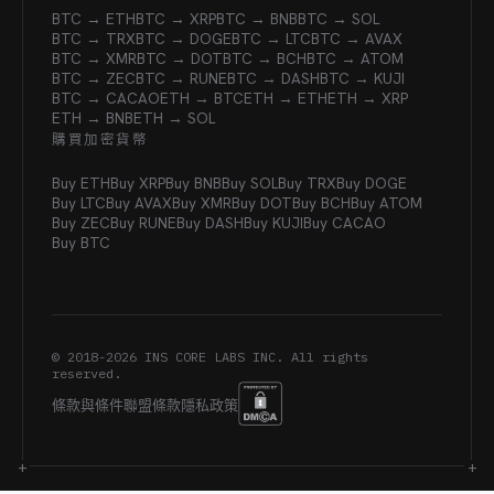
BTC → ETH
BTC → XRP
BTC → BNB
BTC → SOL
BTC → TRX
BTC → DOGE
BTC → LTC
BTC → AVAX
BTC → XMR
BTC → DOT
BTC → BCH
BTC → ATOM
BTC → ZEC
BTC → RUNE
BTC → DASH
BTC → KUJI
BTC → CACAO
ETH → BTC
ETH → ETH
ETH → XRP
ETH → BNB
ETH → SOL
購買加密貨幣
Buy ETH
Buy XRP
Buy BNB
Buy SOL
Buy TRX
Buy DOGE
Buy LTC
Buy AVAX
Buy XMR
Buy DOT
Buy BCH
Buy ATOM
Buy ZEC
Buy RUNE
Buy DASH
Buy KUJI
Buy CACAO
Buy BTC
© 2018-
2026
INS CORE LABS INC. All rights
reserved.
條款與條件
聯盟條款
隱私政策