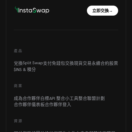
立即交換
→
產品
Split Swap
兌換
支付
免錢包交換
現貨交易
永續合約
股票
$INS &
積分
商業
成為合作夥伴
白標
API 整合
小工具整合
聯盟計劃
合作夥伴儀表板
合作夥伴登入
資源