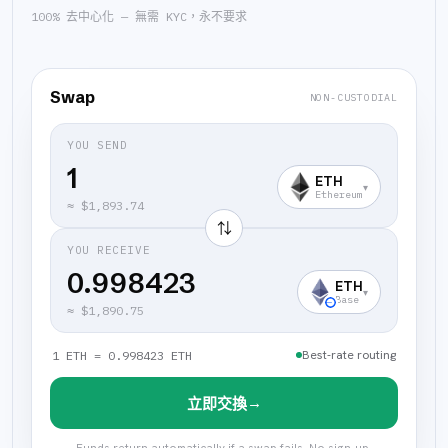
100% 去中心化 — 無需 KYC，永不要求
Swap
NON-CUSTODIAL
YOU SEND
ETH
▾
Ethereum
≈
$1,893.74
⇅
YOU RECEIVE
0.998423
ETH
▾
Base
≈
$1,890.75
Best-rate routing
1 ETH = 0.998423 ETH
→
立即交換
Funds return automatically if a swap fails. No sign-up.