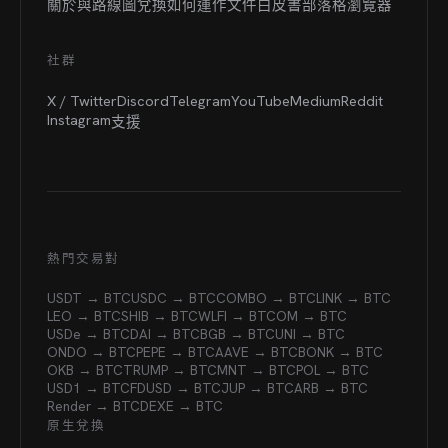
關於與路線圖
兌換如何運作
文件
白皮書
部落格
瀏覽器
社群
X / Twitter
Discord
Telegram
YouTube
Medium
Reddit
Instagram
支援
熱門交易對
USDT → BTC
USDC → BTC
COMBO → BTC
LINK → BTC
LEO → BTC
SHIB → BTC
WLFI → BTC
OM → BTC
USDe → BTC
DAI → BTC
BGB → BTC
UNI → BTC
ONDO → BTC
PEPE → BTC
AAVE → BTC
BONK → BTC
OKB → BTC
TRUMP → BTC
MNT → BTC
POL → BTC
USD1 → BTC
FDUSD → BTC
JUP → BTC
ARB → BTC
Render → BTC
DEXE → BTC
原生兌換