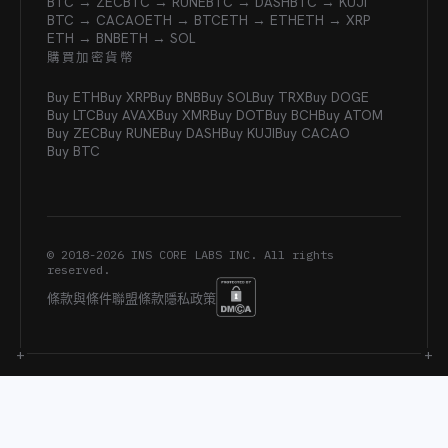
BTC → ZEC
BTC → RUNE
BTC → DASH
BTC → KUJI
BTC → CACAO
ETH → BTC
ETH → ETH
ETH → XRP
ETH → BNB
ETH → SOL
購買加密貨幣
Buy ETH
Buy XRP
Buy BNB
Buy SOL
Buy TRX
Buy DOGE
Buy LTC
Buy AVAX
Buy XMR
Buy DOT
Buy BCH
Buy ATOM
Buy ZEC
Buy RUNE
Buy DASH
Buy KUJI
Buy CACAO
Buy BTC
© 2018-
2026
INS CORE LABS INC. All rights
reserved.
條款與條件
聯盟條款
隱私政策