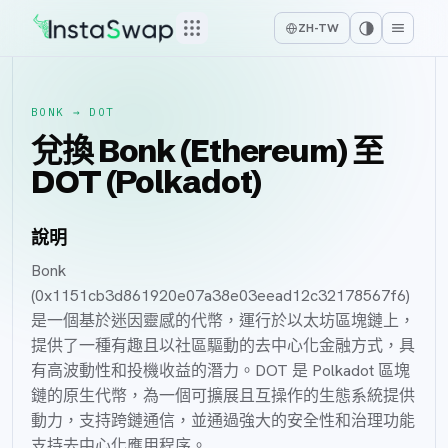
ZH-TW
BONK
→
DOT
兌換 Bonk (Ethereum) 至
DOT (Polkadot)
說明
Bonk
(0x1151cb3d861920e07a38e03eead12c32178567f6)
是一個基於迷因靈感的代幣，運行於以太坊區塊鏈上，
提供了一種有趣且以社區驅動的去中心化金融方式，具
有高波動性和投機收益的潛力。DOT 是 Polkadot 區塊
鏈的原生代幣，為一個可擴展且互操作的生態系統提供
動力，支持跨鏈通信，並通過強大的安全性和治理功能
支持去中心化應用程序。