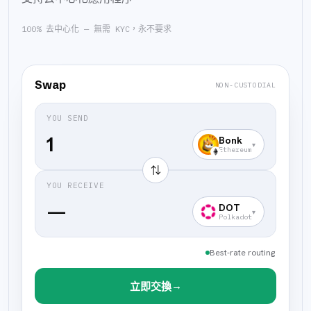
100% 去中心化 — 無需 KYC，永不要求
Swap
NON-CUSTODIAL
YOU SEND
Bonk
▾
Ethereum
⇅
YOU RECEIVE
—
DOT
▾
Polkadot
Best-rate routing
→
立即交換