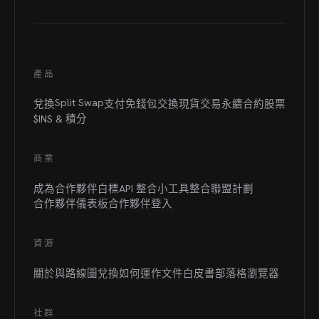
產品
Split Swap
兌換
支付
免錢包交換
現貨交易
永續合約
股票
$INS &
積分
商業
成為合作夥伴
白標
API 整合
小工具整合
聯盟計劃
合作夥伴儀表板
合作夥伴登入
資源
關於與路線圖
兌換如何運作
文件
白皮書
部落格
瀏覽器
社群