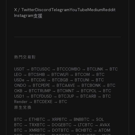
X / Twitter
Discord
Telegram
YouTube
Medium
Reddit
Instagram
支援
熱門交易對
USDT → BTC
USDC → BTC
COMBO → BTC
LINK → BTC
LEO → BTC
SHIB → BTC
WLFI → BTC
OM → BTC
USDe → BTC
DAI → BTC
BGB → BTC
UNI → BTC
ONDO → BTC
PEPE → BTC
AAVE → BTC
BONK → BTC
OKB → BTC
TRUMP → BTC
MNT → BTC
POL → BTC
USD1 → BTC
FDUSD → BTC
JUP → BTC
ARB → BTC
Render → BTC
DEXE → BTC
原生兌換
BTC → ETH
BTC → XRP
BTC → BNB
BTC → SOL
BTC → TRX
BTC → DOGE
BTC → LTC
BTC → AVAX
BTC → XMR
BTC → DOT
BTC → BCH
BTC → ATOM