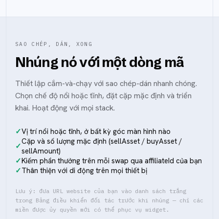
SAO CHÉP, DÁN, XONG
Nhúng nó với một dòng mã
Thiết lập cắm-và-chạy với sao chép-dán nhanh chóng.
Chọn chế độ nổi hoặc tĩnh, đặt cặp mặc định và triển
khai. Hoạt động với mọi stack.
Vị trí nổi hoặc tĩnh, ở bất kỳ góc màn hình nào
Cặp và số lượng mặc định (sellAsset / buyAsset /
sellAmount)
Kiếm phần thưởng trên mỗi swap qua affiliateId của bạn
Thân thiện với di động trên mọi thiết bị
Lưu ý: đưa URL website của bạn vào danh sách trắng
trong Bảng điều khiển đối tác trước khi nhúng — chỉ các
miền được ủy quyền mới có thể phục vụ widget.