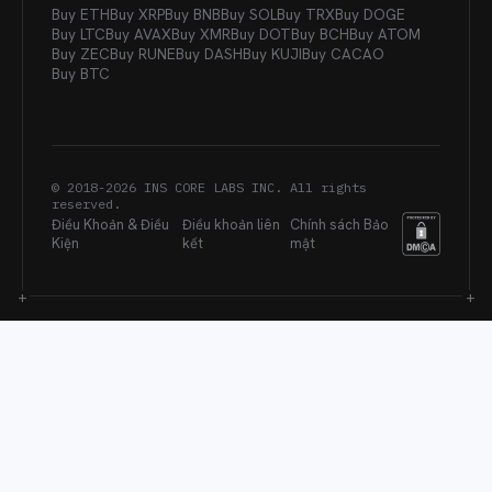
Buy ETH
Buy XRP
Buy BNB
Buy SOL
Buy TRX
Buy DOGE
Buy LTC
Buy AVAX
Buy XMR
Buy DOT
Buy BCH
Buy ATOM
Buy ZEC
Buy RUNE
Buy DASH
Buy KUJI
Buy CACAO
Buy BTC
© 2018-
2026
INS CORE LABS INC. All rights
reserved.
Điều Khoản & Điều
Điều khoản liên
Chính sách Bảo
Kiện
kết
mật