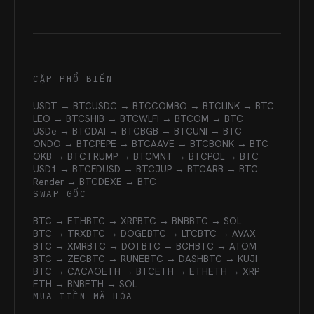
CẶP PHỔ BIẾN
USDT → BTC
USDC → BTC
COMBO → BTC
LINK → BTC
LEO → BTC
SHIB → BTC
WLFI → BTC
OM → BTC
USDe → BTC
DAI → BTC
BGB → BTC
UNI → BTC
ONDO → BTC
PEPE → BTC
AAVE → BTC
BONK → BTC
OKB → BTC
TRUMP → BTC
MNT → BTC
POL → BTC
USD1 → BTC
FDUSD → BTC
JUP → BTC
ARB → BTC
Render → BTC
DEXE → BTC
SWAP GỐC
BTC → ETH
BTC → XRP
BTC → BNB
BTC → SOL
BTC → TRX
BTC → DOGE
BTC → LTC
BTC → AVAX
BTC → XMR
BTC → DOT
BTC → BCH
BTC → ATOM
BTC → ZEC
BTC → RUNE
BTC → DASH
BTC → KUJI
BTC → CACAO
ETH → BTC
ETH → ETH
ETH → XRP
ETH → BNB
ETH → SOL
MUA TIỀN MÃ HÓA