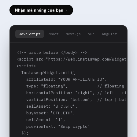
Nhận mã nhúng của bạn
→
JavaScript
React
Next.js
Vue
Angular
<!-- paste before </body> -->

<script src="https://web.instaswap.com/widget.js">
<script>

  InstaswapWidget.init({

    affiliateId: "YOUR_AFFILIATE_ID",

    type: "floating",            // floating | sta
    horizontalPosition: "right", // left | right

    verticalPosition: "bottom",  // top | bottom

    sellAsset: "BTC.BTC",

    buyAsset: "ETH.ETH",

    sellAmount: "1",

    previewText: "Swap crypto"

  });
