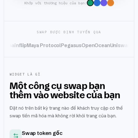
Khớp với thương hiệu của bạn:
SWAP ĐƯỢC ĐỊNH TUYẾN QUA
hainflip
Maya Protocol
Pegasus
OpenOcean
Uniswap
1inch
J
WIDGET LÀ GÌ
Một công cụ swap bạn
thêm vào website của bạn
Đặt nó trên bất kỳ trang nào để khách truy cập có thể
swap tiền mã hóa mà không rời khỏi trang của bạn.
Swap token gốc