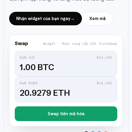
Nhận widget của bạn ngay
→
Xem mã
Swap
Widget · được cung cấp bởi InstaSwap
BẠN GỬI
$64,200
1.00 BTC
BẠN NHẬN
$64,040
20.9279 ETH
Swap tiền mã hóa