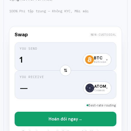
100% Phi tập trung — Không KYC, Mãi mãi
Swap
NON-CUSTODIAL
YOU SEND
BTC
▾
Bitcoin
⇅
YOU RECEIVE
—
ATOM
▾
Cosmos
Best-rate routing
Hoán đổi ngay
→