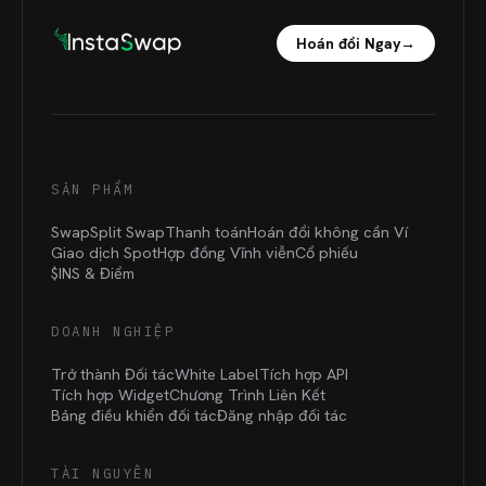
Hoán đổi Ngay
→
SẢN PHẨM
Swap
Split Swap
Thanh toán
Hoán đổi không cần Ví
Giao dịch Spot
Hợp đồng Vĩnh viễn
Cổ phiếu
$INS &
Điểm
DOANH NGHIỆP
Trở thành Đối tác
White Label
Tích hợp API
Tích hợp Widget
Chương Trình Liên Kết
Bảng điều khiển đối tác
Đăng nhập đối tác
TÀI NGUYÊN