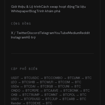
Giới thiệu & Lộ trình
Cách swap hoạt động
Tài liệu
Whitepaper
Blog
Trình khám phá
CỘNG ĐỒNG
X / Twitter
Discord
Telegram
YouTube
Medium
Reddit
Instagram
Hỗ trợ
CẶP PHỔ BIẾN
USDT → BTC
USDC → BTC
COMBO → BTC
LINK → BTC
LEO → BTC
SHIB → BTC
WLFI → BTC
OM → BTC
USDe → BTC
DAI → BTC
BGB → BTC
UNI → BTC
ONDO → BTC
PEPE → BTC
AAVE → BTC
BONK → BTC
OKB → BTC
TRUMP → BTC
MNT → BTC
POL → BTC
USD1 → BTC
FDUSD → BTC
JUP → BTC
ARB → BTC
Render → BTC
DEXE → BTC