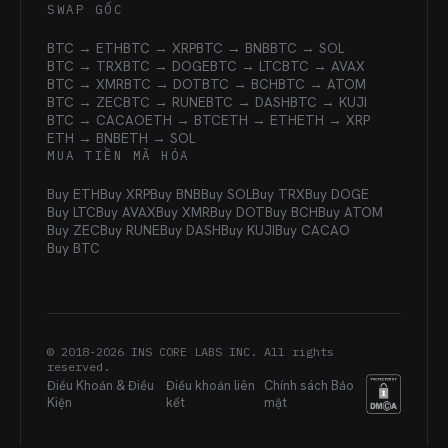
SWAP GỐC
BTC → ETH
BTC → XRP
BTC → BNB
BTC → SOL
BTC → TRX
BTC → DOGE
BTC → LTC
BTC → AVAX
BTC → XMR
BTC → DOT
BTC → BCH
BTC → ATOM
BTC → ZEC
BTC → RUNE
BTC → DASH
BTC → KUJI
BTC → CACAO
ETH → BTC
ETH → ETH
ETH → XRP
ETH → BNB
ETH → SOL
MUA TIỀN MÃ HÓA
Buy ETH
Buy XRP
Buy BNB
Buy SOL
Buy TRX
Buy DOGE
Buy LTC
Buy AVAX
Buy XMR
Buy DOT
Buy BCH
Buy ATOM
Buy ZEC
Buy RUNE
Buy DASH
Buy KUJI
Buy CACAO
Buy BTC
© 2018-
2026
INS CORE LABS INC. All rights
reserved.
Điều Khoản & Điều
Điều khoản liên
Chính sách Bảo
Kiện
kết
mật