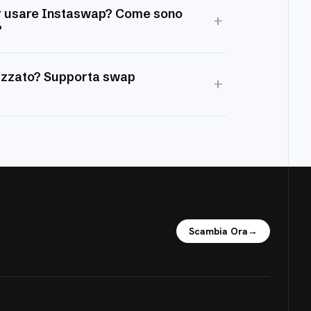
r usare Instaswap? Come sono
+
?
izzato? Supporta swap
+
Scambia Ora
→