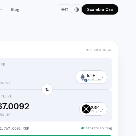
Blog
Scambia Ora
IT
NON-CUSTODIAL
END
ETH
▾
Arbitrum
80.97
⇅
ECEIVE
67.0092
XRP
▾
Ripple
80.10
Best-rate routing
1,767.0092 XRP