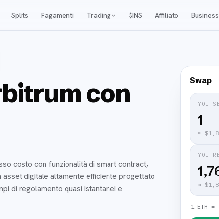
Splits
Pagamenti
Trading
$INS
Affiliato
Business
Swap
bitrum con
YOU S
≈
$1,8
YOU R
sso costo con funzionalità di smart contract,
1,7
asset digitale altamente efficiente progettato
≈
$1,8
mpi di regolamento quasi istantanei e
1 ETH = 