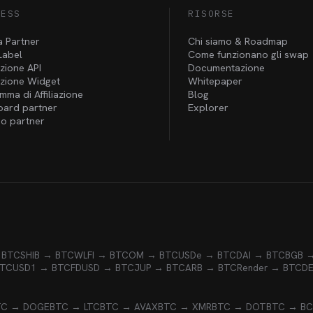
NESS
RISORSE
a Partner
Chi siamo & Roadmap
Label
Come funzionano gli swap
zione API
Documentazione
azione Widget
Whitepaper
ma di Affiliazione
Blog
ard partner
Explorer
o partner
 BTC
SHIB → BTC
WLFI → BTC
OM → BTC
USDe → BTC
DAI → BTC
BGB 
BTC
USD1 → BTC
FDUSD → BTC
JUP → BTC
ARB → BTC
Render → BTC
D
TC → DOGE
BTC → LTC
BTC → AVAX
BTC → XMR
BTC → DOT
BTC → B