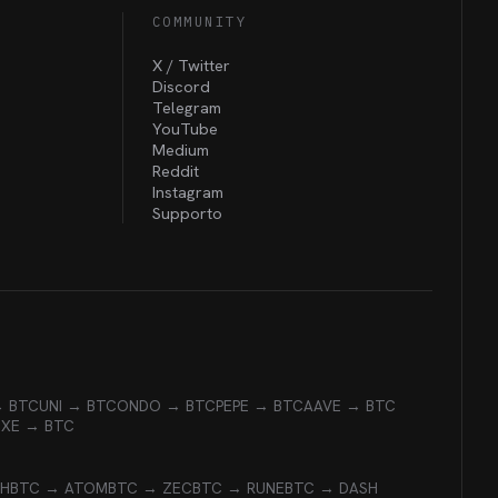
COMMUNITY
X / Twitter
Discord
Telegram
YouTube
Medium
Reddit
Instagram
Supporto
→ BTC
UNI → BTC
ONDO → BTC
PEPE → BTC
AAVE → BTC
EXE → BTC
CH
BTC → ATOM
BTC → ZEC
BTC → RUNE
BTC → DASH