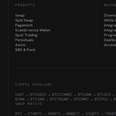
PRODOTTO
BUSI
Swap
Divent
Split Swap
White 
Pagamenti
Integra
Scambi senza Wallet
Integr
Spot Trading
Program
Perpetuals
Dashbo
Azioni
Access
$INS &
Punti
COPPIE POPOLARI
USDT → BTC
USDC → BTC
COMBO → BTC
LINK → BTC
LEO →
BONK → BTC
OKB → BTC
TRUMP → BTC
MNT → BTC
POL → 
SWAP NATIVI
BTC → ETH
BTC → XRP
BTC → BNB
BTC → SOL
BTC → TRX
B