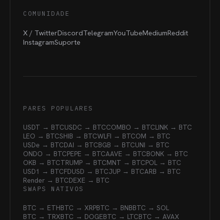
COMUNIDADE
X / Twitter
Discord
Telegram
YouTube
Medium
Reddit
Instagram
Suporte
PARES POPULARES
USDT → BTC
USDC → BTC
COMBO → BTC
LINK → BTC
LEO → BTC
SHIB → BTC
WLFI → BTC
OM → BTC
USDe → BTC
DAI → BTC
BGB → BTC
UNI → BTC
ONDO → BTC
PEPE → BTC
AAVE → BTC
BONK → BTC
OKB → BTC
TRUMP → BTC
MNT → BTC
POL → BTC
USD1 → BTC
FDUSD → BTC
JUP → BTC
ARB → BTC
Render → BTC
DEXE → BTC
SWAPS NATIVOS
BTC → ETH
BTC → XRP
BTC → BNB
BTC → SOL
BTC → TRX
BTC → DOGE
BTC → LTC
BTC → AVAX