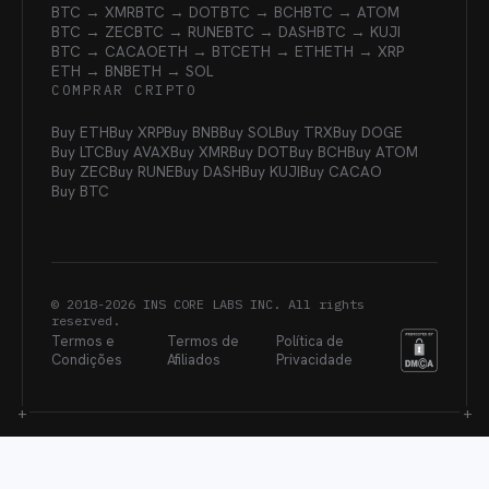
BTC → XMR
BTC → DOT
BTC → BCH
BTC → ATOM
BTC → ZEC
BTC → RUNE
BTC → DASH
BTC → KUJI
BTC → CACAO
ETH → BTC
ETH → ETH
ETH → XRP
ETH → BNB
ETH → SOL
COMPRAR CRIPTO
Buy ETH
Buy XRP
Buy BNB
Buy SOL
Buy TRX
Buy DOGE
Buy LTC
Buy AVAX
Buy XMR
Buy DOT
Buy BCH
Buy ATOM
Buy ZEC
Buy RUNE
Buy DASH
Buy KUJI
Buy CACAO
Buy BTC
© 2018-
2026
INS CORE LABS INC. All rights
reserved.
Termos e
Termos de
Política de
Condições
Afiliados
Privacidade