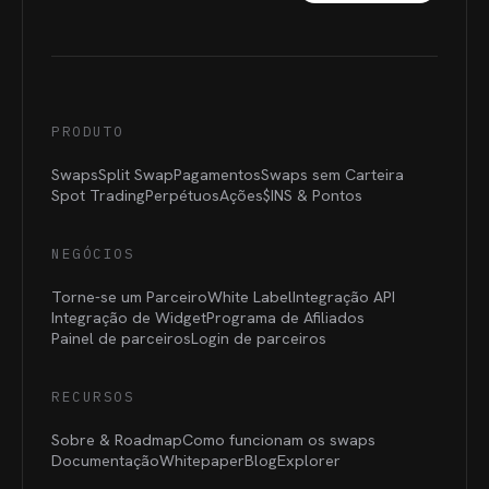
PRODUTO
Swaps
Split Swap
Pagamentos
Swaps sem Carteira
Spot Trading
Perpétuos
Ações
$INS &
Pontos
NEGÓCIOS
Torne-se um Parceiro
White Label
Integração API
Integração de Widget
Programa de Afiliados
Painel de parceiros
Login de parceiros
RECURSOS
Sobre & Roadmap
Como funcionam os swaps
Documentação
Whitepaper
Blog
Explorer