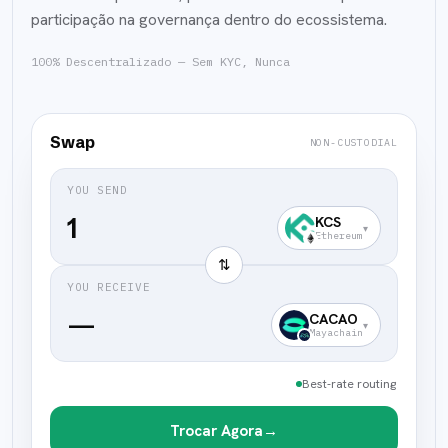
participação na governança dentro do ecossistema.
100% Descentralizado — Sem KYC, Nunca
Swap
NON-CUSTODIAL
YOU SEND
KCS
▾
Ethereum
⇅
YOU RECEIVE
—
CACAO
▾
Mayachain
Best-rate routing
Trocar Agora
→