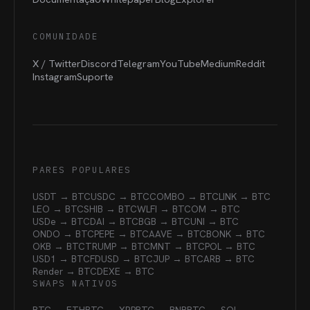
COMUNIDADE
X / Twitter
Discord
Telegram
YouTube
Medium
Reddit
Instagram
Suporte
PARES POPULARES
USDT → BTC
USDC → BTC
COMBO → BTC
LINK → BTC
LEO → BTC
SHIB → BTC
WLFI → BTC
OM → BTC
USDe → BTC
DAI → BTC
BGB → BTC
UNI → BTC
ONDO → BTC
PEPE → BTC
AAVE → BTC
BONK → BTC
OKB → BTC
TRUMP → BTC
MNT → BTC
POL → BTC
USD1 → BTC
FDUSD → BTC
JUP → BTC
ARB → BTC
Render → BTC
DEXE → BTC
SWAPS NATIVOS