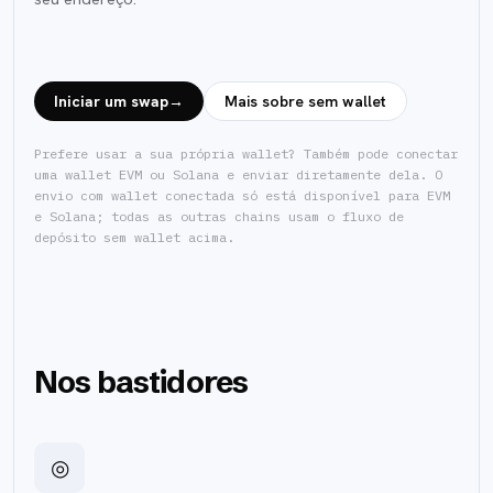
Iniciar um swap
→
Mais sobre sem wallet
Prefere usar a sua própria wallet? Também pode conectar
uma wallet EVM ou Solana e enviar diretamente dela. O
envio com wallet conectada só está disponível para EVM
e Solana; todas as outras chains usam o fluxo de
depósito sem wallet acima.
Nos bastidores
◎