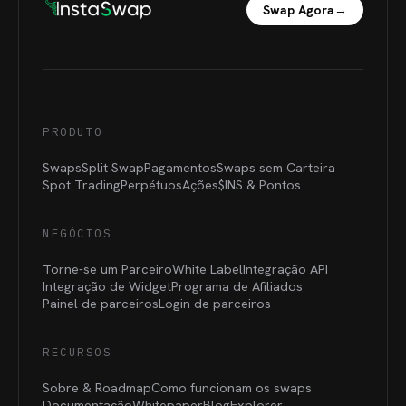
Swap Agora
→
PRODUTO
Swaps
Split Swap
Pagamentos
Swaps sem Carteira
Spot Trading
Perpétuos
Ações
$INS &
Pontos
NEGÓCIOS
Torne-se um Parceiro
White Label
Integração API
Integração de Widget
Programa de Afiliados
Painel de parceiros
Login de parceiros
RECURSOS
Sobre & Roadmap
Como funcionam os swaps
Documentação
Whitepaper
Blog
Explorer