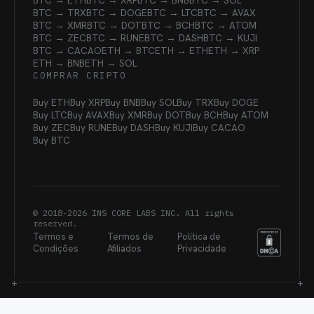
BTC → ETH
BTC → XRP
BTC → BNB
BTC → SOL
BTC → TRX
BTC → DOGE
BTC → LTC
BTC → AVAX
BTC → XMR
BTC → DOT
BTC → BCH
BTC → ATOM
BTC → ZEC
BTC → RUNE
BTC → DASH
BTC → KUJI
BTC → CACAO
ETH → BTC
ETH → ETH
ETH → XRP
ETH → BNB
ETH → SOL
COMPRAR CRIPTO
Buy ETH
Buy XRP
Buy BNB
Buy SOL
Buy TRX
Buy DOGE
Buy LTC
Buy AVAX
Buy XMR
Buy DOT
Buy BCH
Buy ATOM
Buy ZEC
Buy RUNE
Buy DASH
Buy KUJI
Buy CACAO
Buy BTC
© 2018-
2026
INS CORE LABS INC. All rights
reserved.
Termos e
Termos de
Política de
Condições
Afiliados
Privacidade