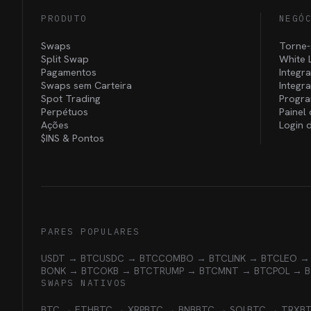
PRODUTO
NEGÓ
Swaps
Torne-
Split Swap
White 
Pagamentos
Integr
Swaps sem Carteira
Integr
Spot Trading
Progra
Perpétuos
Painel
Ações
Login 
$INS &
Pontos
PARES POPULARES
USDT → BTC
USDC → BTC
COMBO → BTC
LINK → BTC
LEO →
BONK → BTC
OKB → BTC
TRUMP → BTC
MNT → BTC
POL → 
SWAPS NATIVOS
BTC → ETH
BTC → XRP
BTC → BNB
BTC → SOL
BTC → TRX
B