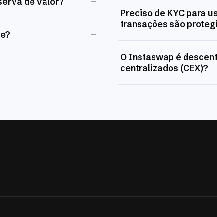
+
serva de valor?
Preciso de KYC para u
transações são proteg
+
te?
O Instaswap é descent
centralizados (CEX)?