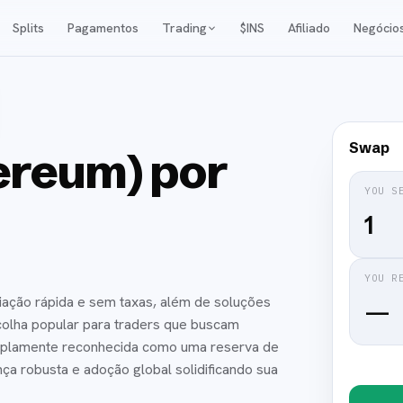
Splits
Pagamentos
Trading
$INS
Afiliado
Negócio
Swap
ereum) por
YOU S
YOU R
ciação rápida e sem taxas, além de soluções
—
colha popular para traders que buscam
 amplamente reconhecida como uma reserva de
ça robusta e adoção global solidificando sua