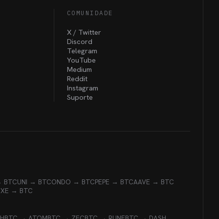
COMUNIDADE
X / Twitter
Discord
Telegram
YouTube
Medium
Reddit
Instagram
Suporte
→ BTC
UNI → BTC
ONDO → BTC
PEPE → BTC
AAVE → BTC
EXE → BTC
CH
BTC → ATOM
BTC → ZEC
BTC → RUNE
BTC → DASH