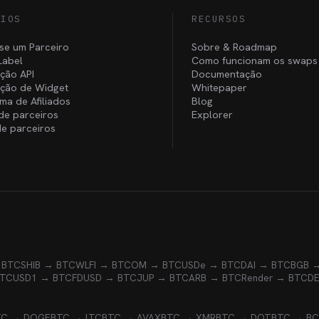
CIOS
RECURSOS
se um Parceiro
Sobre & Roadmap
Label
Como funcionam os swaps
ação API
Documentação
ação de Widget
Whitepaper
ma de Afiliados
Blog
 de parceiros
Explorer
de parceiros
 BTC
SHIB → BTC
WLFI → BTC
OM → BTC
USDe → BTC
DAI → BTC
BGB 
BTC
USD1 → BTC
FDUSD → BTC
JUP → BTC
ARB → BTC
Render → BTC
D
TC → DOGE
BTC → LTC
BTC → AVAX
BTC → XMR
BTC → DOT
BTC → B