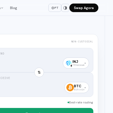
s
Blog
Swap Agora
PT
NON-CUSTODIAL
END
INJ
▾
Ethereum
⇅
ECEIVE
BTC
▾
Bitcoin
Best-rate routing