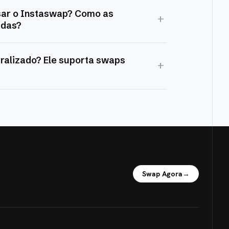
sar o Instaswap? Como as
+
idas?
ralizado? Ele suporta swaps
+
Swap Agora
→