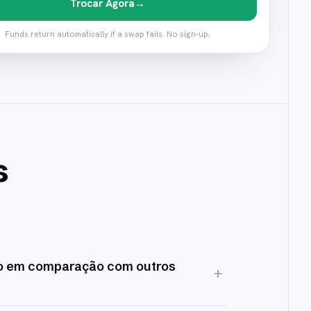
Trocar Agora
→
Funds return automatically if a swap fails. No sign-up.
s
co em comparação com outros
+