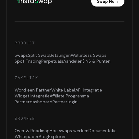
Swap Nu
→
PRODUCT
Swaps
Split Swap
Betalingen
Walletless Swaps
Spot Trading
Perpetuals
Aandelen
$INS &
Punten
ZAKELIJK
Word een Partner
White Label
API Integratie
Widget Integratie
Affiliate Programma
Partnerdashboard
Partnerlogin
BRONNEN
Over & Roadmap
Hoe swaps werken
Documentatie
Whitepaper
Blog
Explorer