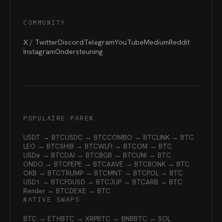
COMMUNITY
X / Twitter
Discord
Telegram
YouTube
Medium
Reddit
Instagram
Ondersteuning
POPULAIRE PAREN
USDT → BTC
USDC → BTC
COMBO → BTC
LINK → BTC
LEO → BTC
SHIB → BTC
WLFI → BTC
OM → BTC
USDe → BTC
DAI → BTC
BGB → BTC
UNI → BTC
ONDO → BTC
PEPE → BTC
AAVE → BTC
BONK → BTC
OKB → BTC
TRUMP → BTC
MNT → BTC
POL → BTC
USD1 → BTC
FDUSD → BTC
JUP → BTC
ARB → BTC
Render → BTC
DEXE → BTC
NATIVE SWAPS
BTC → ETH
BTC → XRP
BTC → BNB
BTC → SOL