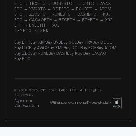
BTC → TRX
BTC → DOGE
BTC → LTC
BTC → AVAX
BTC → XMR
BTC → DOT
BTC → BCH
BTC → ATOM
BTC → ZEC
BTC → RUNE
BTC → DASH
BTC → KUJI
BTC → CACAO
ETH → BTC
ETH → ETH
ETH → XRP
ETH → BNB
ETH → SOL
CRYPTO KOPEN
Buy ETH
Buy XRP
Buy BNB
Buy SOL
Buy TRX
Buy DOGE
Buy LTC
Buy AVAX
Buy XMR
Buy DOT
Buy BCH
Buy ATOM
Buy ZEC
Buy RUNE
Buy DASH
Buy KUJI
Buy CACAO
Buy BTC
© 2018-
2026
INS CORE LABS INC. All rights
reserved.
Algemene
Affiliatevoorwaarden
Privacybeleid
Voorwaarden