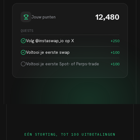
12,480
Jouw punten
QUESTS
Volg @instaswap_io op X
+250
Voltooi je eerste swap
+100
Voltooi je eerste Spot- of Perps-trade
+100
EÉN STORTING, TOT 100 UITBETALINGEN