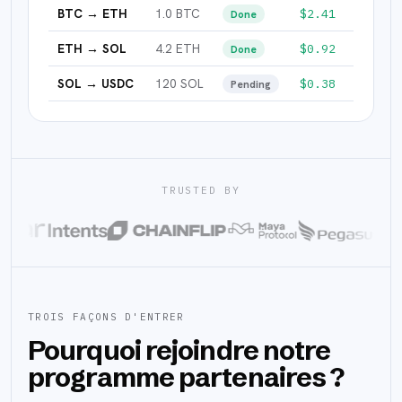
BTC → ETH
1.0 BTC
$2.41
Done
ETH → SOL
4.2 ETH
$0.92
Done
SOL → USDC
120 SOL
$0.38
Pending
TRUSTED BY
TROIS FAÇONS D'ENTRER
Pourquoi rejoindre notre
programme partenaires ?