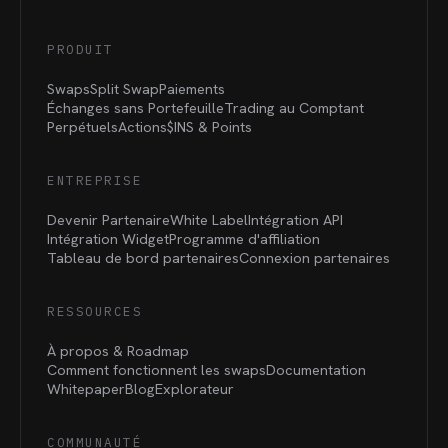
PRODUIT
Swaps
Split Swap
Paiements
Échanges sans Portefeuille
Trading au Comptant
Perpétuels
Actions
$INS &
Points
ENTREPRISE
Devenir Partenaire
White Label
Intégration API
Intégration Widget
Programme d'affiliation
Tableau de bord partenaires
Connexion partenaires
RESSOURCES
À propos & Roadmap
Comment fonctionnent les swaps
Documentation
Whitepaper
Blog
Explorateur
COMMUNAUTÉ