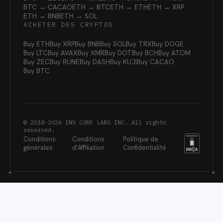
BTC → CACAO
ETH → BTC
ETH → ETH
ETH → XRP
ETH → BNB
ETH → SOL
ACHETER DES CRYPTOS
Buy ETH
Buy XRP
Buy BNB
Buy SOL
Buy TRX
Buy DOGE
Buy LTC
Buy AVAX
Buy XMR
Buy DOT
Buy BCH
Buy ATOM
Buy ZEC
Buy RUNE
Buy DASH
Buy KUJI
Buy CACAO
Buy BTC
© 2018-
2026
INS CORE LABS INC. All rights
reserved.
Conditions
Conditions
Politique de
générales
d'Affiliation
Confidentialité