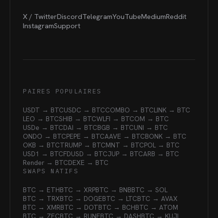
X / Twitter
Discord
Telegram
YouTube
Medium
Reddit
Instagram
Support
PAIRES POPULAIRES
USDT → BTC
USDC → BTC
COMBO → BTC
LINK → BTC
LEO → BTC
SHIB → BTC
WLFI → BTC
OM → BTC
USDe → BTC
DAI → BTC
BGB → BTC
UNI → BTC
ONDO → BTC
PEPE → BTC
AAVE → BTC
BONK → BTC
OKB → BTC
TRUMP → BTC
MNT → BTC
POL → BTC
USD1 → BTC
FDUSD → BTC
JUP → BTC
ARB → BTC
Render → BTC
DEXE → BTC
SWAPS NATIFS
BTC → ETH
BTC → XRP
BTC → BNB
BTC → SOL
BTC → TRX
BTC → DOGE
BTC → LTC
BTC → AVAX
BTC → XMR
BTC → DOT
BTC → BCH
BTC → ATOM
BTC → ZEC
BTC → RUNE
BTC → DASH
BTC → KUJI