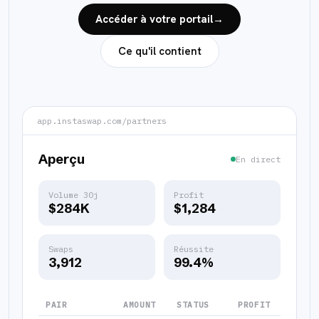
Accéder à votre portail
→
Ce qu'il contient
app.instaswap.com/partners
Aperçu
En direct
Volume 30j
Profit
$284K
$1,284
Swaps
Réussite
3,912
99.4%
PAIR
AMOUNT
STATUS
PROFIT