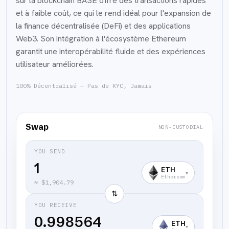
sur la blockchain BASE offre des transactions rapides
et à faible coût, ce qui le rend idéal pour l'expansion de
la finance décentralisée (DeFi) et des applications
Web3. Son intégration à l'écosystème Ethereum
garantit une interopérabilité fluide et des expériences
utilisateur améliorées.
100% Décentralisé — Pas de KYC, Jamais
Swap
NON-CUSTODIAL
YOU SEND
ETH
▾
Ethereum
≈
$1,904.79
⇅
YOU RECEIVE
0.998564
ETH
▾