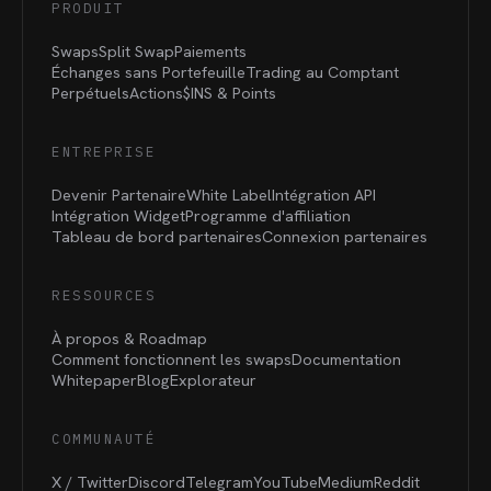
PRODUIT
Swaps
Split Swap
Paiements
Échanges sans Portefeuille
Trading au Comptant
Perpétuels
Actions
$INS &
Points
ENTREPRISE
Devenir Partenaire
White Label
Intégration API
Intégration Widget
Programme d'affiliation
Tableau de bord partenaires
Connexion partenaires
RESSOURCES
À propos & Roadmap
Comment fonctionnent les swaps
Documentation
Whitepaper
Blog
Explorateur
COMMUNAUTÉ
X / Twitter
Discord
Telegram
YouTube
Medium
Reddit