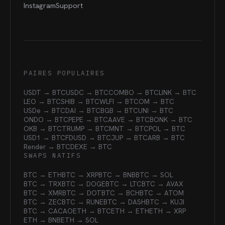
Instagram
Support
PAIRES POPULAIRES
USDT → BTC
USDC → BTC
COMBO → BTC
LINK → BTC
LEO → BTC
SHIB → BTC
WLFI → BTC
OM → BTC
USDe → BTC
DAI → BTC
BGB → BTC
UNI → BTC
ONDO → BTC
PEPE → BTC
AAVE → BTC
BONK → BTC
OKB → BTC
TRUMP → BTC
MNT → BTC
POL → BTC
USD1 → BTC
FDUSD → BTC
JUP → BTC
ARB → BTC
Render → BTC
DEXE → BTC
SWAPS NATIFS
BTC → ETH
BTC → XRP
BTC → BNB
BTC → SOL
BTC → TRX
BTC → DOGE
BTC → LTC
BTC → AVAX
BTC → XMR
BTC → DOT
BTC → BCH
BTC → ATOM
BTC → ZEC
BTC → RUNE
BTC → DASH
BTC → KUJI
BTC → CACAO
ETH → BTC
ETH → ETH
ETH → XRP
ETH → BNB
ETH → SOL