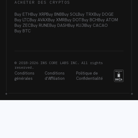
ACHETER DES CRYPTOS
Buy ETH
Buy XRP
Buy BNB
Buy SOL
Buy TRX
Buy DOGE
Buy LTC
Buy AVAX
Buy XMR
Buy DOT
Buy BCH
Buy ATOM
Buy ZEC
Buy RUNE
Buy DASH
Buy KUJI
Buy CACAO
Buy BTC
© 2018-
2026
INS CORE LABS INC. All rights
reserved.
Conditions
Conditions
Politique de
générales
d'Affiliation
Confidentialité