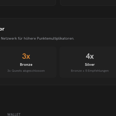
or
 Netzwerk für höhere Punktemultiplikatoren.
3x
4x
Bronze
Silver
3+ Quests abgeschlossen
Bronze + 5 Empfehlungen
WALLET