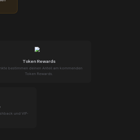
Token Rewards
nkte bestimmen deinen Anteil am kommenden
Token Rewards.
e
ashback und VIP-