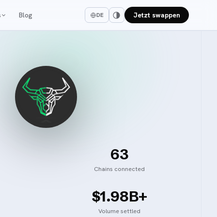
s
Blog
Jetzt swappen
DE
63
Chains connected
$1.98B+
Volume settled