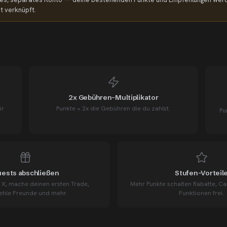
ht verknüpft.
2x Gebühren-Multiplikator
ir
Punkte = 2x die Gebühren die du zahlst.
Pu
ests abschließen
Stufen-Vorteil
f X, mache deinen ersten Trade,
Mehr Punkte schalten Rabatte, C
hle Freunde und mehr.
Funktionen frei.