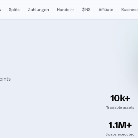
s
Splits
Zahlungen
Handel
$INS
Affiliate
Busines
oints
10k+
Tradable assets
1.1M+
Swaps executed