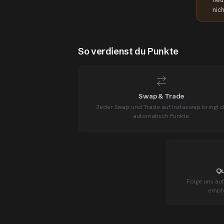
nic
So verdienst du Punkte
Swap & Trade
Jeder Swap und Trade auf Instaswap bringt d
automatisch Punkte.
Qu
Folge uns au
empfe