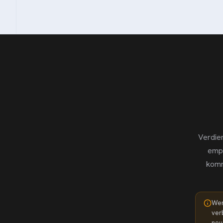
Verdie
empf
kom
Wen
ver
neu