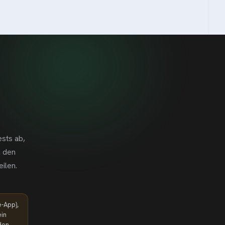
sts ab,
n den
ilen.
-App),
ein
den