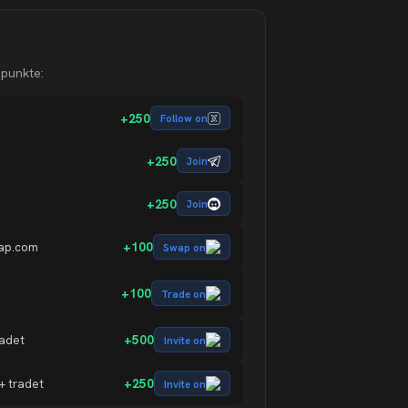
spunkte:
+250
Follow on
+250
Join
+250
Join
+100
wap.com
Swap on
+100
Trade on
+500
radet
Invite on
+250
+ tradet
Invite on